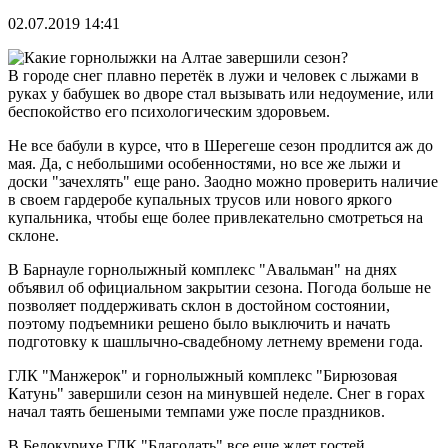
02.07.2019 14:41
В городе снег плавно перетёк в лужи и человек с лыжами в
руках у бабушек во дворе стал вызывать или недоумение, или
беспокойство его психологическим здоровьем.
Не все бабули в курсе, что в Шерегеше сезон продлится аж до
мая. Да, с небольшими особенностями, но все же лыжи и
доски "зачехлять" еще рано. Заодно можно проверить наличие
в своем гардеробе купальных трусов или нового яркого
купальника, чтобы еще более привлекательно смотреться на
склоне.
В Барнауле горнолыжный комплекс "Авальман" на днях
объявил об официальном закрытии сезона. Погода больше не
позволяет поддерживать склон в достойном состоянии,
поэтому подъемники решено было выключить и начать
подготовку к шашлычно-свадебному летнему времени года.
ГЛК "Манжерок" и горнолыжный комплекс "Бирюзовая
Катунь" завершили сезон на минувшей неделе. Снег в горах
начал таять бешеными темпами уже после праздников.
В Белокурихе ГЛК "Благодать" все еще ждет гостей.