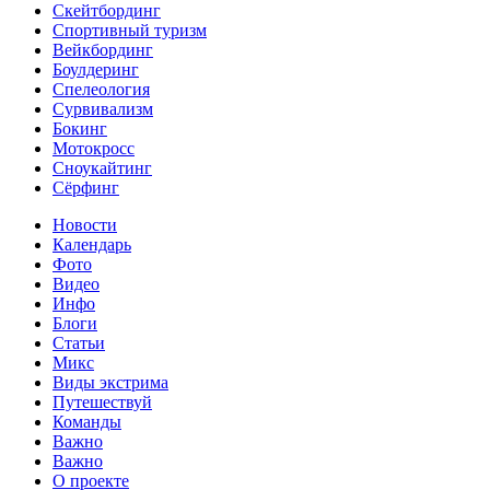
Скейтбординг
Спортивный туризм‎
Вейкбординг
Боулдеринг
Спелеология
Сурвивализм
Бокинг
Мотокросс
Сноукайтинг
Сёрфинг
Новости
Календарь
Фото
Видео
Инфо
Блоги
Статьи
Микс
Виды экстрима
Путешествуй
Команды
Важно
Важно
О проекте