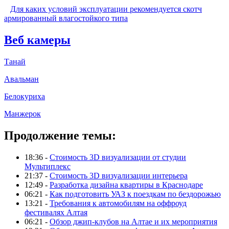
Для каких условий эксплуатации рекомендуется скотч
армированный влагостойкого типа
Веб камеры
Танай
Авальман
Белокуриха
Манжерок
Продолжение темы:
18:36 -
Стоимость 3D визуализации от студии
Мультиплекс
21:37 -
Стоимость 3D визуализации интерьера
12:49 -
Разработка дизайна квартиры в Краснодаре
06:21 -
Как подготовить УАЗ к поездкам по бездорожью
13:21 -
Требования к автомобилям на оффроуд
фестивалях Алтая
06:21 -
Обзор джип-клубов на Алтае и их мероприятия