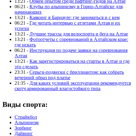
13:21 -
Обмен опытом среди рафтинг-гидов на Алтае
06:21 -
Клубы по альпинизму в Горно-Алтайске для
начинающих
13:21 -
Каякинг в Барнауле: где заниматься и с кем
06:21 -
Где читать интервью с атлетами Алтая и их
успехи
13:21 -
Лучшие трассы для велоспорта и бега на Алтае
13:21 -
Фотоотчеты с соревнований в Алтайском крае:
где искать
06:21 -
Инструкция по подаче заявки на соревнования
Алтая
13:21 -
Как зарегистрироваться на старты в Алтае и где
это сделать
23:31 -
Серьги-подвески с бриллиантом: как собрать
вечерний образ под платье
21:35 -
Для каких условий эксплуатации рекомендуется
скотч армированный влагостойкого типа
Виды спорта:
Страйкбол
Альпинизм
Зорбинг
Дайвинг