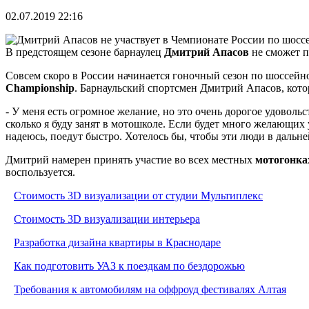
02.07.2019 22:16
В предстоящем сезоне барнаулец
Дмитрий Апасов
не сможет п
Совсем скоро в России начинается гоночный сезон по шоссей
Championship
. Барнаульский спортсмен Дмитрий Апасов, котор
- У меня есть огромное желание, но это очень дорогое удовольс
сколько я буду занят в мотошколе. Если будет много желающих 
надеюсь, поедут быстро. Хотелось бы, чтобы эти люди в дальн
Дмитрий намерен принять участие во всех местных
мотогонка
воспользуется.
Стоимость 3D визуализации от студии Мультиплекс
Стоимость 3D визуализации интерьера
Разработка дизайна квартиры в Краснодаре
Как подготовить УАЗ к поездкам по бездорожью
Требования к автомобилям на оффроуд фестивалях Алтая