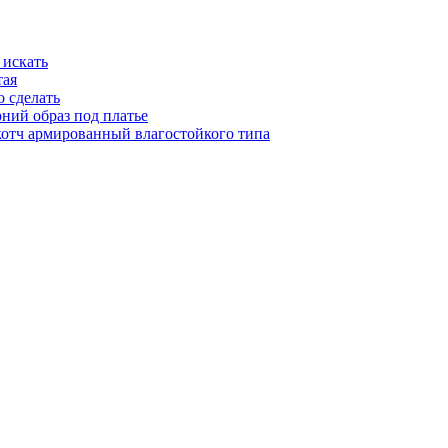
 искать
тая
о сделать
рний образ под платье
котч армированный влагостойкого типа