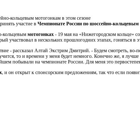
ринять участие в
Чемпионате России по шоссейно-кольцевым
но-кольцевым
мотогонках
- 19 мая на «Нижегородском кольце» с
ый участвовал в нескольких прошлогодних этапах, гоняться в эт
твие - рассказал Алтай Экстрим Дмитрий. - Будем смотреть, во-пе
учится, то и времени у меня будет немного. Конечно же, я лучше
ейшем побывали на чемпионате России. Для меня это первостепе
х
, и он открыт к спонсорским предложениям, так что если поя