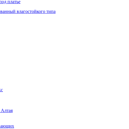
под платье
ованный влагостойкого типа
кс
 Алтая
инающих