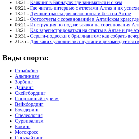
13:21 -
Каякинг в Барнауле: где заниматься и с кем
06:21 -
Где читать интервью с атлетами Алтая и их успехи
13:21 -
Лучшие трассы для велоспорта и бега на Алтае
13:21 -
Фотоотчеты с соревнований в Алтайском крае: где
06:21 -
Инструкция по подаче заявки на соревнования Ал
13:21 -
Как зарегистрироваться на старты в Алтае и где эт
23:31 -
Серьги-подвески с бриллиантом: как собрать вече
21:35 -
Для каких условий эксплуатации рекомендуется с
Виды спорта:
Страйкбол
Альпинизм
Зорбинг
Дайвинг
Скейтбординг
Спортивный туризм‎
Вейкбординг
Боулдеринг
Спелеология
Сурвивализм
Бокинг
Мотокросс
Сноукайтинг