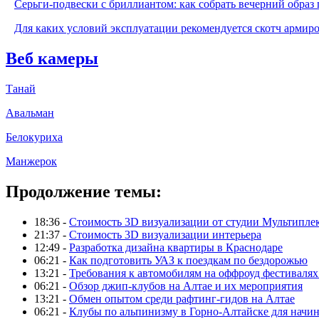
Серьги-подвески с бриллиантом: как собрать вечерний образ 
Для каких условий эксплуатации рекомендуется скотч армир
Веб камеры
Танай
Авальман
Белокуриха
Манжерок
Продолжение темы:
18:36 -
Стоимость 3D визуализации от студии Мультипле
21:37 -
Стоимость 3D визуализации интерьера
12:49 -
Разработка дизайна квартиры в Краснодаре
06:21 -
Как подготовить УАЗ к поездкам по бездорожью
13:21 -
Требования к автомобилям на оффроуд фестивалях
06:21 -
Обзор джип-клубов на Алтае и их мероприятия
13:21 -
Обмен опытом среди рафтинг-гидов на Алтае
06:21 -
Клубы по альпинизму в Горно-Алтайске для нач