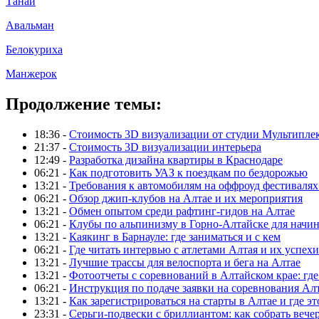
Танай
Авальман
Белокуриха
Манжерок
Продолжение темы:
18:36 -
Стоимость 3D визуализации от студии Мультипле
21:37 -
Стоимость 3D визуализации интерьера
12:49 -
Разработка дизайна квартиры в Краснодаре
06:21 -
Как подготовить УАЗ к поездкам по бездорожью
13:21 -
Требования к автомобилям на оффроуд фестивалях
06:21 -
Обзор джип-клубов на Алтае и их мероприятия
13:21 -
Обмен опытом среди рафтинг-гидов на Алтае
06:21 -
Клубы по альпинизму в Горно-Алтайске для нач
13:21 -
Каякинг в Барнауле: где заниматься и с кем
06:21 -
Где читать интервью с атлетами Алтая и их успехи
13:21 -
Лучшие трассы для велоспорта и бега на Алтае
13:21 -
Фотоотчеты с соревнований в Алтайском крае: где
06:21 -
Инструкция по подаче заявки на соревнования Ал
13:21 -
Как зарегистрироваться на старты в Алтае и где эт
23:31 -
Серьги-подвески с бриллиантом: как собрать вече