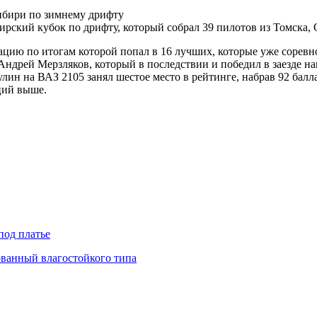
кий кубок по дрифту, который собрал 39 пилотов из Томска, О
цию по итогам которой попал в 16 лучших, которые уже соревн
 Андрей Мерзляков, который в последствии и победил в заезде на
н на ВАЗ 2105 занял шестое место в рейтинге, набрав 92 балла.
ций выше.
под платье
ованный влагостойкого типа