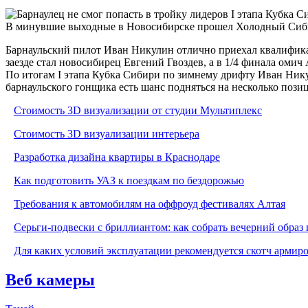
В минувшие выходные в Новосибирске прошел Холодный Сибирс
Барнаульский пилот Иван Никулин отлично приехал квалифика
заезде стал новосибирец Евгений Гвоздев, а в 1/4 финала омич
По итогам I этапа Кубка Сибири по зимнему дрифту Иван Никули
барнаульского гонщика есть шанс подняться на несколько пози
Стоимость 3D визуализации от студии Мультиплекс
Стоимость 3D визуализации интерьера
Разработка дизайна квартиры в Краснодаре
Как подготовить УАЗ к поездкам по бездорожью
Требования к автомобилям на оффроуд фестивалях Алтая
Серьги-подвески с бриллиантом: как собрать вечерний образ 
Для каких условий эксплуатации рекомендуется скотч армир
Веб камеры