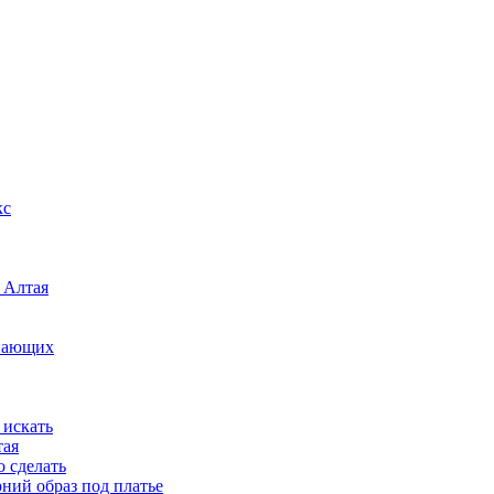
кс
 Алтая
инающих
 искать
тая
о сделать
рний образ под платье