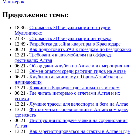
Манжерок
Продолжение темы:
18:36 -
Стоимость 3D визуализации от студии
Мультиплекс
21:37 -
Стоимость 3D визуализации интерьера
12:49 -
Разработка дизайна квартиры в Краснодаре
06:21 -
Как подготовить УАЗ к поездкам по бездорожью
13:21 -
Требования к автомобилям на оффроуд
фестивалях Алтая
06:21 -
Обзор джип-клубов на Алтае и их мероприятия
13:21 -
Обмен опытом среди рафтинг-гидов на Алтае
06:21 -
Клубы по альпинизму в Горно-Алтайске для
начинающих
13:21 -
Каякинг в Барнауле: где заниматься и с кем
06:21 -
Где читать интервью с атлетами Алтая и их
успехи
13:21 -
Лучшие трассы для велоспорта и бега на Алтае
13:21 -
Фотоотчеты с соревнований в Алтайском крае:
где искать
06:21 -
Инструкция по подаче заявки на соревнования
Алтая
13:21 -
Как зарегистрироваться на старты в Алтае и где