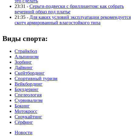
это сделать
23:31 -
Серьги-подвески с бриллиантом: как собрать
вечерний образ под платье
21:35 -
Для каких условий эксплуатации рекомендуется
скотч армированный влагостойкого типа
Виды спорта:
Страйкбол
Альпинизм
Зорбинг
Дайвинг
Скейтбординг
Спортивный туризм‎
Вейкбординг
Боулдеринг
Спелеология
Сурвивализм
Бокинг
Мотокросс
Сноукайтинг
Сёрфинг
Новости