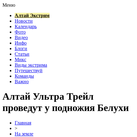
Меню
Алтай Экстрим
Новости
Календарь
Фото
Видео
Инфо
Блоги
Статьи
Микс
Виды экстрима
Путешествуй
Команды
Важно
Алтай Ультра Трейл
проведут у подножия Белухи
Главная
>
На земле