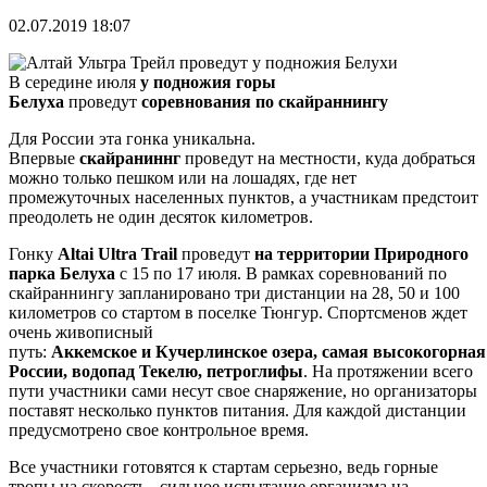
02.07.2019 18:07
В середине июля
у подножия горы
Белуха
проведут
соревнования по скайраннингу
Для России эта гонка уникальна.
Впервые
скайраниннг
проведут на местности, куда добраться
можно только пешком или на лошадях, где нет
промежуточных населенных пунктов, а участникам предстоит
преодолеть не один десяток километров.
Гонку
Altai Ultra Trail
проведут
на территории Природного
парка Белуха
с 15 по 17 июля. В рамках соревнований по
скайраннингу запланировано три дистанции на 28, 50 и 100
километров со стартом в поселке Тюнгур. Спортсменов ждет
очень живописный
путь:
Аккемское и Кучерлинское озера, самая высокогорная
России, водопад Текелю, петроглифы
. На протяжении всего
пути участники сами несут свое снаряжение, но организаторы
поставят несколько пунктов питания. Для каждой дистанции
предусмотрено свое контрольное время.
Все участники готовятся к стартам серьезно, ведь горные
тропы на скорость - сильное испытание организма на