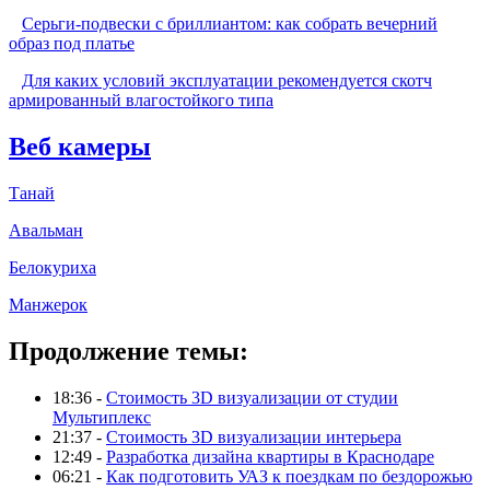
Серьги-подвески с бриллиантом: как собрать вечерний
образ под платье
Для каких условий эксплуатации рекомендуется скотч
армированный влагостойкого типа
Веб камеры
Танай
Авальман
Белокуриха
Манжерок
Продолжение темы:
18:36 -
Стоимость 3D визуализации от студии
Мультиплекс
21:37 -
Стоимость 3D визуализации интерьера
12:49 -
Разработка дизайна квартиры в Краснодаре
06:21 -
Как подготовить УАЗ к поездкам по бездорожью