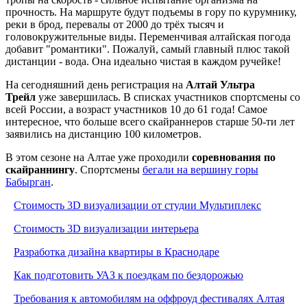
прочность. На маршруте будут подъемы в гору по курумнику,
реки в брод, перевалы от 2000 до трёх тысяч и
головокружительные виды. Переменчивая алтайская погода
добавит "романтики". Пожалуй, самый главный плюс такой
дистанции - вода. Она идеально чистая в каждом ручейке!
На сегодняшний день регистрация на
Алтай Ультра
Трейл
уже завершилась. В списках участников спортсмены со
всей России, а возраст участников 10 до 61 года! Самое
интересное, что больше всего скайраннеров старше 50-ти лет
заявились на дистанцию 100 километров.
В этом сезоне на Алтае уже проходили
соревнования по
скайраннингу
. Спортсмены
бегали на вершину горы
Бабырган
.
Стоимость 3D визуализации от студии Мультиплекс
Стоимость 3D визуализации интерьера
Разработка дизайна квартиры в Краснодаре
Как подготовить УАЗ к поездкам по бездорожью
Требования к автомобилям на оффроуд фестивалях Алтая