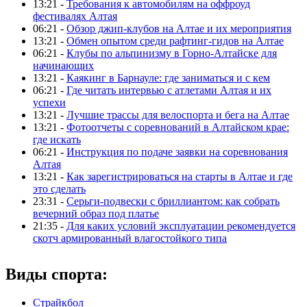
13:21 -
Требования к автомобилям на оффроуд
фестивалях Алтая
06:21 -
Обзор джип-клубов на Алтае и их мероприятия
13:21 -
Обмен опытом среди рафтинг-гидов на Алтае
06:21 -
Клубы по альпинизму в Горно-Алтайске для
начинающих
13:21 -
Каякинг в Барнауле: где заниматься и с кем
06:21 -
Где читать интервью с атлетами Алтая и их
успехи
13:21 -
Лучшие трассы для велоспорта и бега на Алтае
13:21 -
Фотоотчеты с соревнований в Алтайском крае:
где искать
06:21 -
Инструкция по подаче заявки на соревнования
Алтая
13:21 -
Как зарегистрироваться на старты в Алтае и где
это сделать
23:31 -
Серьги-подвески с бриллиантом: как собрать
вечерний образ под платье
21:35 -
Для каких условий эксплуатации рекомендуется
скотч армированный влагостойкого типа
Виды спорта:
Страйкбол