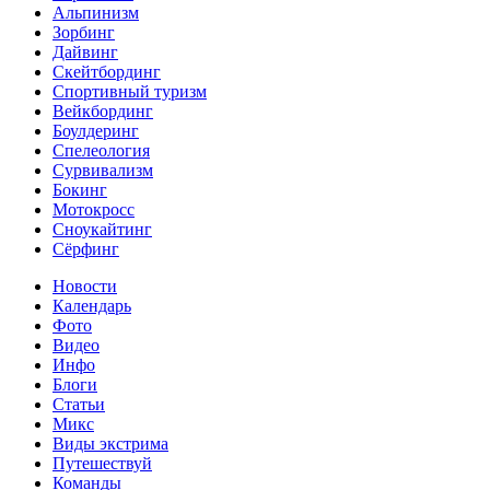
Альпинизм
Зорбинг
Дайвинг
Скейтбординг
Спортивный туризм‎
Вейкбординг
Боулдеринг
Спелеология
Сурвивализм
Бокинг
Мотокросс
Сноукайтинг
Сёрфинг
Новости
Календарь
Фото
Видео
Инфо
Блоги
Статьи
Микс
Виды экстрима
Путешествуй
Команды