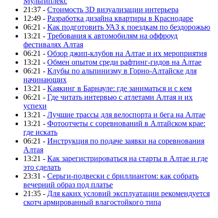
Мультиплекс
21:37 -
Стоимость 3D визуализации интерьера
12:49 -
Разработка дизайна квартиры в Краснодаре
06:21 -
Как подготовить УАЗ к поездкам по бездорожью
13:21 -
Требования к автомобилям на оффроуд
фестивалях Алтая
06:21 -
Обзор джип-клубов на Алтае и их мероприятия
13:21 -
Обмен опытом среди рафтинг-гидов на Алтае
06:21 -
Клубы по альпинизму в Горно-Алтайске для
начинающих
13:21 -
Каякинг в Барнауле: где заниматься и с кем
06:21 -
Где читать интервью с атлетами Алтая и их
успехи
13:21 -
Лучшие трассы для велоспорта и бега на Алтае
13:21 -
Фотоотчеты с соревнований в Алтайском крае:
где искать
06:21 -
Инструкция по подаче заявки на соревнования
Алтая
13:21 -
Как зарегистрироваться на старты в Алтае и где
это сделать
23:31 -
Серьги-подвески с бриллиантом: как собрать
вечерний образ под платье
21:35 -
Для каких условий эксплуатации рекомендуется
скотч армированный влагостойкого типа