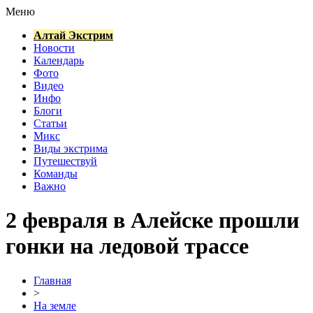
Меню
Алтай Экстрим
Новости
Календарь
Фото
Видео
Инфо
Блоги
Статьи
Микс
Виды экстрима
Путешествуй
Команды
Важно
2 февраля в Алейске прошли
гонки на ледовой трассе
Главная
>
На земле