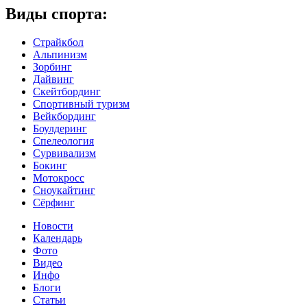
Виды спорта:
Страйкбол
Альпинизм
Зорбинг
Дайвинг
Скейтбординг
Спортивный туризм‎
Вейкбординг
Боулдеринг
Спелеология
Сурвивализм
Бокинг
Мотокросс
Сноукайтинг
Сёрфинг
Новости
Календарь
Фото
Видео
Инфо
Блоги
Статьи