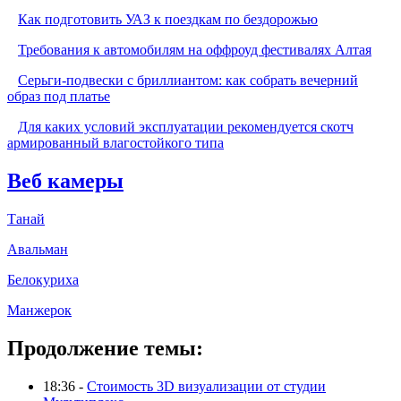
Как подготовить УАЗ к поездкам по бездорожью
Требования к автомобилям на оффроуд фестивалях Алтая
Серьги-подвески с бриллиантом: как собрать вечерний
образ под платье
Для каких условий эксплуатации рекомендуется скотч
армированный влагостойкого типа
Веб камеры
Танай
Авальман
Белокуриха
Манжерок
Продолжение темы:
18:36 -
Стоимость 3D визуализации от студии