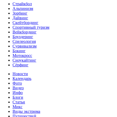
Страйкбол
Альпинизм
Зорбинг
Дайвинг
Скейтбординг
Спортивный туризм‎
Вейкбординг
Боулдеринг
Спелеология
Сурвивализм
Бокинг
Мотокросс
Сноукайтинг
Сёрфинг
Новости
Календарь
Фото
Видео
Инфо
Блоги
Статьи
Микс
Виды экстрима
Путешествуй