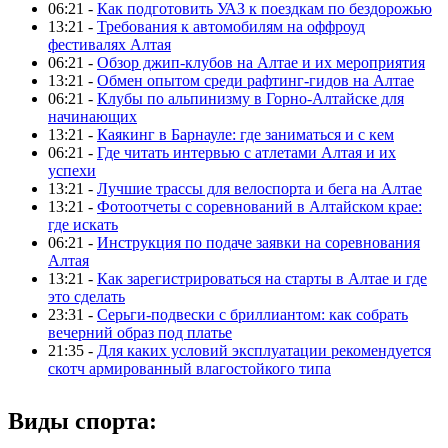
06:21 -
Как подготовить УАЗ к поездкам по бездорожью
13:21 -
Требования к автомобилям на оффроуд
фестивалях Алтая
06:21 -
Обзор джип-клубов на Алтае и их мероприятия
13:21 -
Обмен опытом среди рафтинг-гидов на Алтае
06:21 -
Клубы по альпинизму в Горно-Алтайске для
начинающих
13:21 -
Каякинг в Барнауле: где заниматься и с кем
06:21 -
Где читать интервью с атлетами Алтая и их
успехи
13:21 -
Лучшие трассы для велоспорта и бега на Алтае
13:21 -
Фотоотчеты с соревнований в Алтайском крае:
где искать
06:21 -
Инструкция по подаче заявки на соревнования
Алтая
13:21 -
Как зарегистрироваться на старты в Алтае и где
это сделать
23:31 -
Серьги-подвески с бриллиантом: как собрать
вечерний образ под платье
21:35 -
Для каких условий эксплуатации рекомендуется
скотч армированный влагостойкого типа
Виды спорта: