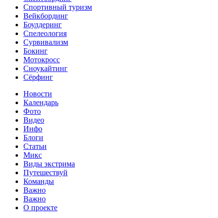
Спортивный туризм‎
Вейкбординг
Боулдеринг
Спелеология
Сурвивализм
Бокинг
Мотокросс
Сноукайтинг
Сёрфинг
Новости
Календарь
Фото
Видео
Инфо
Блоги
Статьи
Микс
Виды экстрима
Путешествуй
Команды
Важно
Важно
О проекте