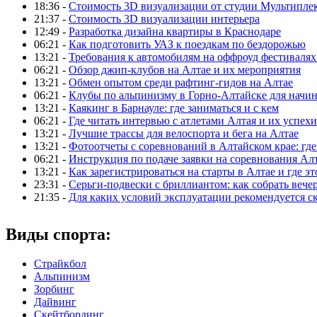
18:36 -
Стоимость 3D визуализации от студии Мультипле
21:37 -
Стоимость 3D визуализации интерьера
12:49 -
Разработка дизайна квартиры в Краснодаре
06:21 -
Как подготовить УАЗ к поездкам по бездорожью
13:21 -
Требования к автомобилям на оффроуд фестивалях
06:21 -
Обзор джип-клубов на Алтае и их мероприятия
13:21 -
Обмен опытом среди рафтинг-гидов на Алтае
06:21 -
Клубы по альпинизму в Горно-Алтайске для нач
13:21 -
Каякинг в Барнауле: где заниматься и с кем
06:21 -
Где читать интервью с атлетами Алтая и их успехи
13:21 -
Лучшие трассы для велоспорта и бега на Алтае
13:21 -
Фотоотчеты с соревнований в Алтайском крае: где
06:21 -
Инструкция по подаче заявки на соревнования Ал
13:21 -
Как зарегистрироваться на старты в Алтае и где эт
23:31 -
Серьги-подвески с бриллиантом: как собрать вече
21:35 -
Для каких условий эксплуатации рекомендуется с
Виды спорта:
Страйкбол
Альпинизм
Зорбинг
Дайвинг
Скейтбординг