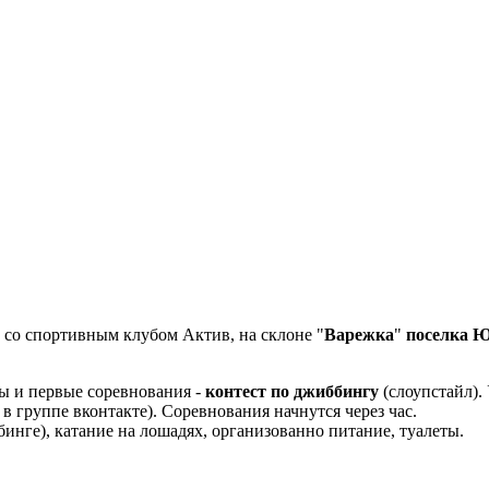
о со спортивным клубом Актив, на склоне "
Варежка
"
поселка 
ны и первые соревнования -
контест по джиббингу
(слоупстайл).
в группе вконтакте). Соревнования начнутся через час.
бинге), катание на лошадях, организованно питание, туалеты.