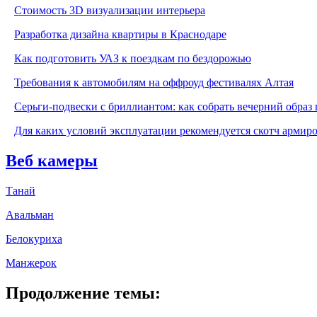
Стоимость 3D визуализации интерьера
Разработка дизайна квартиры в Краснодаре
Как подготовить УАЗ к поездкам по бездорожью
Требования к автомобилям на оффроуд фестивалях Алтая
Серьги-подвески с бриллиантом: как собрать вечерний образ 
Для каких условий эксплуатации рекомендуется скотч армир
Веб камеры
Танай
Авальман
Белокуриха
Манжерок
Продолжение темы: