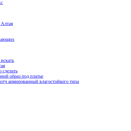
кс
 Алтая
инающих
 искать
тая
о сделать
рний образ под платье
котч армированный влагостойкого типа