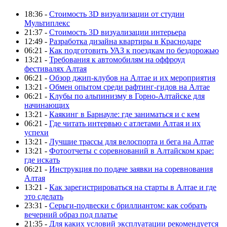
18:36 -
Стоимость 3D визуализации от студии
Мультиплекс
21:37 -
Стоимость 3D визуализации интерьера
12:49 -
Разработка дизайна квартиры в Краснодаре
06:21 -
Как подготовить УАЗ к поездкам по бездорожью
13:21 -
Требования к автомобилям на оффроуд
фестивалях Алтая
06:21 -
Обзор джип-клубов на Алтае и их мероприятия
13:21 -
Обмен опытом среди рафтинг-гидов на Алтае
06:21 -
Клубы по альпинизму в Горно-Алтайске для
начинающих
13:21 -
Каякинг в Барнауле: где заниматься и с кем
06:21 -
Где читать интервью с атлетами Алтая и их
успехи
13:21 -
Лучшие трассы для велоспорта и бега на Алтае
13:21 -
Фотоотчеты с соревнований в Алтайском крае:
где искать
06:21 -
Инструкция по подаче заявки на соревнования
Алтая
13:21 -
Как зарегистрироваться на старты в Алтае и где
это сделать
23:31 -
Серьги-подвески с бриллиантом: как собрать
вечерний образ под платье
21:35 -
Для каких условий эксплуатации рекомендуется