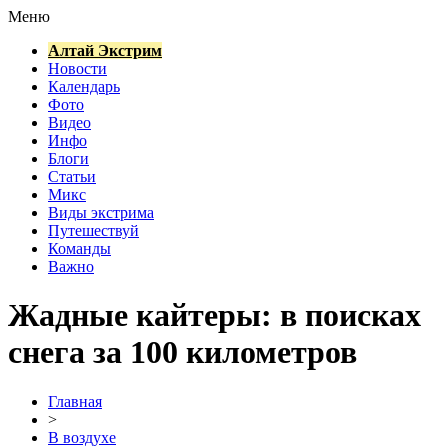
Меню
Алтай Экстрим
Новости
Календарь
Фото
Видео
Инфо
Блоги
Статьи
Микс
Виды экстрима
Путешествуй
Команды
Важно
Жадные кайтеры: в поисках
снега за 100 километров
Главная
>
В воздухе