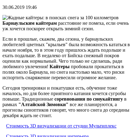
30.06.2019 19:46
Барнаульским кайтерам
расстояние не помеха, если очень
уж хочется поскорее открыть зимний сезон.
Если в прошлые, скажем, два сезона, у барнаульских
любителей цветных "крыльев" была возможность кататься в
начале ноября, то в этом году пришлось ждать подольше и
ехать подальше. В недалеко от Бийска снежный покров
оценили как нормальный. Чего только не сделаешь, ради
любимого увлечения!
Кайтеры
пробовали прокатиться в
полях около Барнаула, но снега настолько мало, что риски
испортить снаряжение перевесили огромное желание.
Сегодня тренировки и покатушки есть, обучение тоже
началось, но для более приятного катания хочется сугробы
повыше. Традиционные
соревнования по сноукайтингу
в
рамках
"Алтайской Зимовки"
все же планируются, а
прогнозы синоптиков говорят, что много снега до середины
декабря ждать не стоит.
Стоимость 3D визуализации от студии Мультиплекс
Стоимость 3D визуализации интерьера