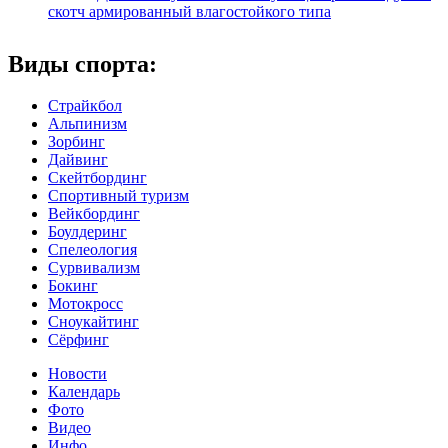
скотч армированный влагостойкого типа
Виды спорта:
Страйкбол
Альпинизм
Зорбинг
Дайвинг
Скейтбординг
Спортивный туризм‎
Вейкбординг
Боулдеринг
Спелеология
Сурвивализм
Бокинг
Мотокросс
Сноукайтинг
Сёрфинг
Новости
Календарь
Фото
Видео
Инфо