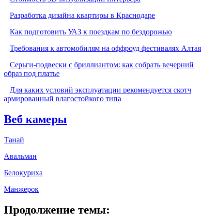
Разработка дизайна квартиры в Краснодаре
Как подготовить УАЗ к поездкам по бездорожью
Требования к автомобилям на оффроуд фестивалях Алтая
Серьги-подвески с бриллиантом: как собрать вечерний
образ под платье
Для каких условий эксплуатации рекомендуется скотч
армированный влагостойкого типа
Веб камеры
Танай
Авальман
Белокуриха
Манжерок
Продолжение темы: