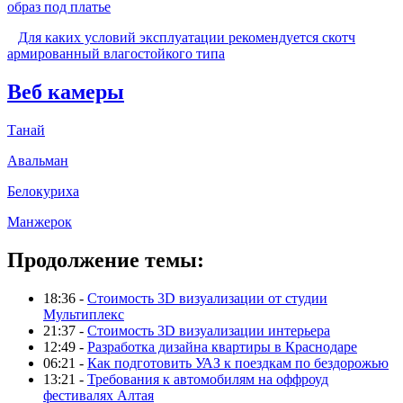
образ под платье
Для каких условий эксплуатации рекомендуется скотч
армированный влагостойкого типа
Веб камеры
Танай
Авальман
Белокуриха
Манжерок
Продолжение темы:
18:36 -
Стоимость 3D визуализации от студии
Мультиплекс
21:37 -
Стоимость 3D визуализации интерьера
12:49 -
Разработка дизайна квартиры в Краснодаре
06:21 -
Как подготовить УАЗ к поездкам по бездорожью
13:21 -
Требования к автомобилям на оффроуд
фестивалях Алтая