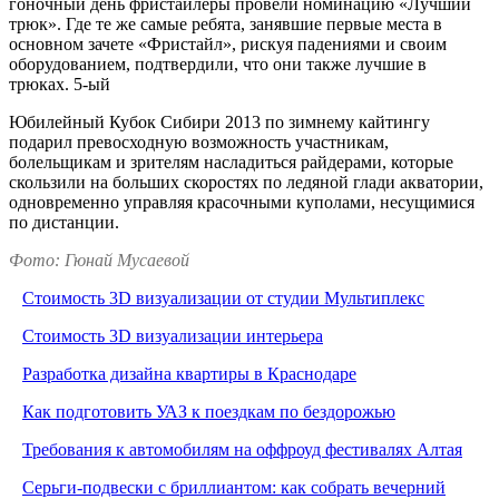
гоночный день фристайлеры провели номинацию «Лучший
трюк». Где те же самые ребята, занявшие первые места в
основном зачете «Фристайл», рискуя падениями и своим
оборудованием, подтвердили, что они также лучшие в
трюках. 5-ый
Юбилейный Кубок Сибири 2013 по зимнему кайтингу
подарил превосходную возможность участникам,
болельщикам и зрителям насладиться райдерами, которые
скользили на больших скоростях по ледяной глади акватории,
одновременно управляя красочными куполами, несущимися
по дистанции.
Фото: Гюнай Мусаевой
Стоимость 3D визуализации от студии Мультиплекс
Стоимость 3D визуализации интерьера
Разработка дизайна квартиры в Краснодаре
Как подготовить УАЗ к поездкам по бездорожью
Требования к автомобилям на оффроуд фестивалях Алтая
Серьги-подвески с бриллиантом: как собрать вечерний