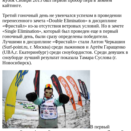
Кубок Сибири 2013 был первой пробор пера в зимнем
кайтинге.
Третий гоночный день не увенчался успехом в проведении
перенесенного зачета «Double Elimination» в дисциплине
«Фристайл» из-за отсутствия ветровых условий. Но в зачете
«Single Elimination», который был проведен еще в первый
гоночный день, были сразу определены победители.
Лучшими в дисциплине «Фристайл» стали Антон Черкашин
(Surf-point.ru, г. Москва) среди лыжников и Артём Гаращенко
(UBA,г. Екатеринбург) среди сноубордистов. Среди девушек в
сноуборде лучший результат показала Тамара Суслова (г.
Новосибирск).
В первый