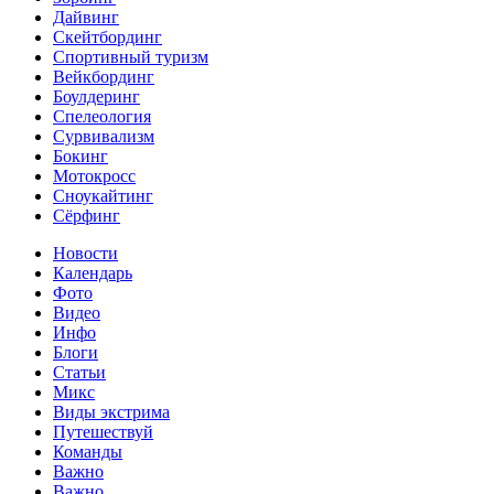
Дайвинг
Скейтбординг
Спортивный туризм‎
Вейкбординг
Боулдеринг
Спелеология
Сурвивализм
Бокинг
Мотокросс
Сноукайтинг
Сёрфинг
Новости
Календарь
Фото
Видео
Инфо
Блоги
Статьи
Микс
Виды экстрима
Путешествуй
Команды
Важно
Важно