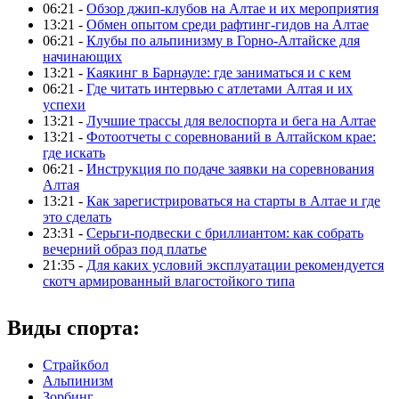
06:21 -
Обзор джип-клубов на Алтае и их мероприятия
13:21 -
Обмен опытом среди рафтинг-гидов на Алтае
06:21 -
Клубы по альпинизму в Горно-Алтайске для
начинающих
13:21 -
Каякинг в Барнауле: где заниматься и с кем
06:21 -
Где читать интервью с атлетами Алтая и их
успехи
13:21 -
Лучшие трассы для велоспорта и бега на Алтае
13:21 -
Фотоотчеты с соревнований в Алтайском крае:
где искать
06:21 -
Инструкция по подаче заявки на соревнования
Алтая
13:21 -
Как зарегистрироваться на старты в Алтае и где
это сделать
23:31 -
Серьги-подвески с бриллиантом: как собрать
вечерний образ под платье
21:35 -
Для каких условий эксплуатации рекомендуется
скотч армированный влагостойкого типа
Виды спорта:
Страйкбол
Альпинизм
Зорбинг