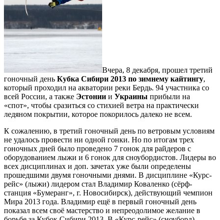
Вчера, 8 декабря, прошел третий
гоночный день
Кубка Сибири 2013 по зимнему кайтингу
,
который проходил на акватории реки Бердь. 94 участника со
всей России, а также
Эстонии
и
Украины
прибыли на
«спот», чтобы сразиться со стихией ветра на практически
ледяном покрытии, которое покорилось далеко не всем.
К сожалению, в третий гоночный день по ветровым условиям
не удалось провести ни одной гонки. Но по итогам трех
гоночных дней было проведено 7 гонок для райдеров с
оборудованием лыжи и 6 гонок для сноубордистов. Лидеры во
всех дисциплинах и доп. зачетах уже были определены
прошедшими двумя гоночными днями. В дисциплине «Курс-
рейс» (лыжи) лидером стал Владимир Коваленко (сёрф-
станция «Бумеранг», г. Новосибирск), действующий чемпион
Мира 2013 года. Владимир ещё в первый гоночный день
показал всем своё мастерство и непреодолимое желание в
борьбе за Кубок Сибири 2013. В «Курс-рейс» (сноуборд)