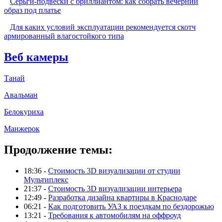
Серьги-подвески с бриллиантом: как собрать вечерний
образ под платье
Для каких условий эксплуатации рекомендуется скотч
армированный влагостойкого типа
Веб камеры
Танай
Авальман
Белокуриха
Манжерок
Продолжение темы:
18:36 -
Стоимость 3D визуализации от студии
Мультиплекс
21:37 -
Стоимость 3D визуализации интерьера
12:49 -
Разработка дизайна квартиры в Краснодаре
06:21 -
Как подготовить УАЗ к поездкам по бездорожью
13:21 -
Требования к автомобилям на оффроуд