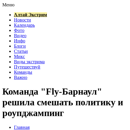
Меню
Алтай Экстрим
Новости
Календарь
Фото
Видео
Инфо
Блоги
Статьи
Микс
Виды экстрима
Путешествуй
Команды
Важно
Команда "Fly-Барнаул"
решила смешать политику и
роупджампинг
Главная