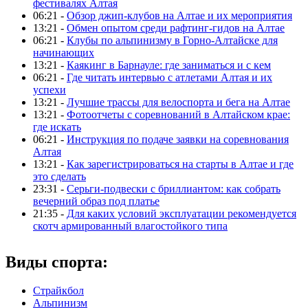
фестивалях Алтая
06:21 -
Обзор джип-клубов на Алтае и их мероприятия
13:21 -
Обмен опытом среди рафтинг-гидов на Алтае
06:21 -
Клубы по альпинизму в Горно-Алтайске для
начинающих
13:21 -
Каякинг в Барнауле: где заниматься и с кем
06:21 -
Где читать интервью с атлетами Алтая и их
успехи
13:21 -
Лучшие трассы для велоспорта и бега на Алтае
13:21 -
Фотоотчеты с соревнований в Алтайском крае:
где искать
06:21 -
Инструкция по подаче заявки на соревнования
Алтая
13:21 -
Как зарегистрироваться на старты в Алтае и где
это сделать
23:31 -
Серьги-подвески с бриллиантом: как собрать
вечерний образ под платье
21:35 -
Для каких условий эксплуатации рекомендуется
скотч армированный влагостойкого типа
Виды спорта:
Страйкбол
Альпинизм