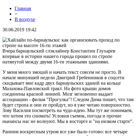
Главная
>
В воздухе
30.06.2019 19:42
Вчера барнаульский слэклайнер Константин Глухарев
впервые в истории нашего города прошел по стропе
натянутой между двумя 16-ти этажными зданиями.
У меня много эмоций и начать текст совсем не просто. В
начале минувшей недели Дмитрий Гребенников в соцсети
скидывает мне кадр двух барнаульских зданий на кольце
Малахова-Павловский тракт. На фото крыши домов
соединены красной линией. Мозг мгновенно выдает
ассоциацию - фильм "Прогулка"! Следом Дима пишет, что там
будет стропа и они ее пройдут, но я уже читаю поверхностно.
Зову Василия посмотреть на чудо-идею. Мы тут же понимаем,
что хотим это снимать! Условия съемок, погода и прочие
ньюансы нас не волнуют. Мы в восторге и "на низком старте".
Ранним воскресным утром все уже было готово: все четыре