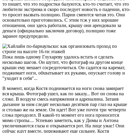
то пишет, что это подростки балуются, кто-то считает, что это
любители экстрима и скоро последует новость о падении, кто-
то просит вызвать полицию. Парни смеются читая это. Они
основательно приготовились. С этим тсж у них хорошие
отношения, они здесь работали, крышу они арендовали за
деньги (официально заключив договор), полицию тоже
заранее предупредили.
Пока лишь одному Глухареву удалось встать и сделать
несколько шагов. Он шутит, что фотограф на другом конце
крыши ему мешает сосредоточиться. Он садится на каремат,
поджимает ноги, обхватывает их руками, опускает голову и
"уходит в себя"...
В момент, когда Костя поднимается на ноги снова замирает
вся крыша. Фотограф ушел, как по заказу... Вот он снова на
слэке. В воздухе смесь напряжения и адреналина. Затаив
дыхание за ним следят несколько десятков пар глаз на крыше
и столько же на земле. Он идет! Вот уже почти три четверти
слэка преодолел. В какой-то момент его нога проносится
мимо стропы.... Успеваю заметить, как у Димы и Антона
увеличиваются глаза и открывается рот. На лице ужас! Они
сейчас идут вместе, переживают еще сильнее. Костя