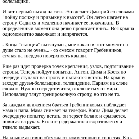
болельщики.
И вот первый выход на слэк. Это делает Дмитрий со словами
"пойду посижу и привыкну к высоте". Он легко шагает на
стропу. Садится и медленно начинает ее покачивать. В
определенный момент она резко провисает вниз... Вся крыша
одномоментно замолкает и напрягается.
- Когда "станция" вытянулась, мне как-то в этот момент на
душе стало не очень... - со смехом говорит Гребенников,
ступая на твердую поверхность крыши.
Еще раз идет проверка точек крепления, узлов, подтягивание
стропы. Теперь пойдут попытки. Антон, Дима и Костя по
очереди ступают на стропу и пытаются встать. На крышу
заходят друзья-болельщики, телевидение. Парням на слэке
сложно. Нужно сосредоточится, отключиться от мира.
Неподалеку тянут тренировочную стропу, но это не то.
За каждым движением братьев Гребенниковых наблюдает
мама и папа. Мама снимает на телефон. Когда Дима делает
очередную попытку встать, он теряет баланс и срывается,
повисая на руках. Его отец сдержанно отворачивается и
тяжело выдыхает.
На крыше активно обсуждают комментарии в соцсетях. Кто-