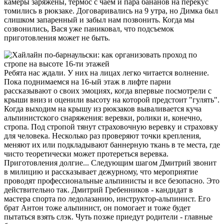
камеры заряжены, термос с чаем и пара бананов на перекус
томились в рюкзаке. Договаривались на 9 утра, но Димка был
слишком запаренный и забыл нам позвонить. Когда мы
созвонились, Вася уже паниковал, что подсъемок
приготовления может не быть.
Ребята нас ждали. У них на лицах легко читается волнение.
Пока поднимаемся на 16-ый этаж в лифте парни
рассказывают о своих эмоциях, когда впервые посмотрели с
крыши вниз и оценили высоту на которой предстоит "гулять".
Когда выходим на крышу из рюкзаков вываливается куча
альпинистского снаряжения: веревки, ролики и, конечно,
стропа. Под стропой тянут страховочную веревку и страховку
для человека. Несколько раз проверяют точки крепления,
меняют их или подкладывают баннерную ткань в те места, где
чисто теоретически может протереться веревка.
Приготовления долгие... Следующим шагом Дмитрий звонит
в милицию и рассказывает дежурному, что мероприятие
проводят профессиональные альпинисты и все безопасно. Это
действительно так. Дмитрий Гребенников - кандидат в
мастера спорта по ледолазанию, инструктор-альпинист. Его
брат Антон тоже альпинист, он помогает и тоже будет
пытаться взять слэк. Чуть позже приедут родители - главные