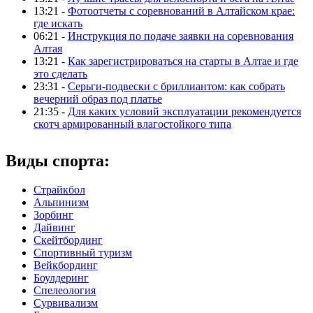
13:21 -
Фотоотчеты с соревнований в Алтайском крае:
где искать
06:21 -
Инструкция по подаче заявки на соревнования
Алтая
13:21 -
Как зарегистрироваться на старты в Алтае и где
это сделать
23:31 -
Серьги-подвески с бриллиантом: как собрать
вечерний образ под платье
21:35 -
Для каких условий эксплуатации рекомендуется
скотч армированный влагостойкого типа
Виды спорта:
Страйкбол
Альпинизм
Зорбинг
Дайвинг
Скейтбординг
Спортивный туризм‎
Вейкбординг
Боулдеринг
Спелеология
Сурвивализм