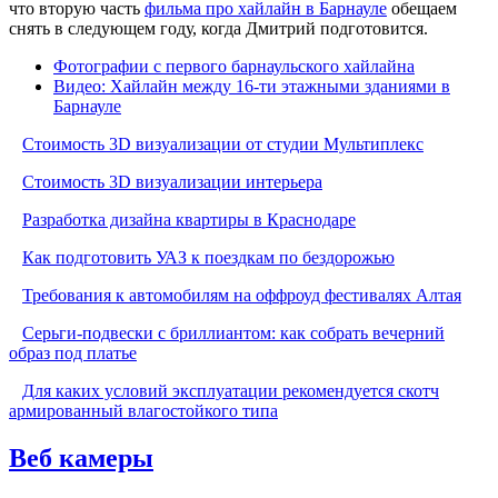
что вторую часть
фильма про хайлайн в Барнауле
обещаем
снять в следующем году, когда Дмитрий подготовится.
Фотографии с первого барнаульского хайлайна
Видео: Хайлайн между 16-ти этажными зданиями в
Барнауле
Стоимость 3D визуализации от студии Мультиплекс
Стоимость 3D визуализации интерьера
Разработка дизайна квартиры в Краснодаре
Как подготовить УАЗ к поездкам по бездорожью
Требования к автомобилям на оффроуд фестивалях Алтая
Серьги-подвески с бриллиантом: как собрать вечерний
образ под платье
Для каких условий эксплуатации рекомендуется скотч
армированный влагостойкого типа
Веб камеры