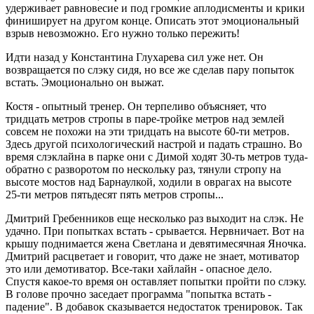
удерживает равновесие и под громкие аплодисменты и крики
финиширует на другом конце. Описать этот эмоциональный
взрыв невозможно. Его нужно только пережить!
Идти назад у Константина Глухарева сил уже нет. Он
возвращается по слэку сидя, но все же сделав пару попыток
встать. Эмоционально он выжат.
Костя - опытный тренер. Он терпеливо объясняет, что
тридцать метров стропы в паре-тройке метров над землей
совсем не похожи на эти тридцать на высоте 60-ти метров.
Здесь другой психологический настрой и падать страшно. Во
время слэклайна в парке они с Димой ходят 30-ть метров туда-
обратно с разворотом по нескольку раз, тянули стропу на
высоте мостов над Барнаулкой, ходили в оврагах на высоте
25-ти метров пятьдесят пять метров стропы...
Дмитрий Гребенников еще несколько раз выходит на слэк. Не
удачно. При попытках встать - срывается. Нервничает. Вот на
крышу поднимается жена Светлана и девятимесячная Яночка.
Дмитрий расцветает и говорит, что даже не знает, мотиватор
это или демотиватор. Все-таки хайлайн - опасное дело.
Спустя какое-то время он оставляет попытки пройти по слэку.
В голове прочно заседает программа "попытка встать -
падение". В добавок сказывается недостаток тренировок. Так