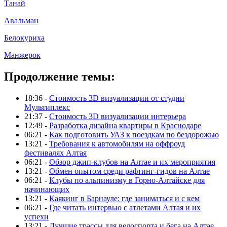
Танай
Авальман
Белокуриха
Манжерок
Продолжение темы:
18:36 -
Стоимость 3D визуализации от студии
Мультиплекс
21:37 -
Стоимость 3D визуализации интерьера
12:49 -
Разработка дизайна квартиры в Краснодаре
06:21 -
Как подготовить УАЗ к поездкам по бездорожью
13:21 -
Требования к автомобилям на оффроуд
фестивалях Алтая
06:21 -
Обзор джип-клубов на Алтае и их мероприятия
13:21 -
Обмен опытом среди рафтинг-гидов на Алтае
06:21 -
Клубы по альпинизму в Горно-Алтайске для
начинающих
13:21 -
Каякинг в Барнауле: где заниматься и с кем
06:21 -
Где читать интервью с атлетами Алтая и их
успехи
13:21 -
Лучшие трассы для велоспорта и бега на Алтае