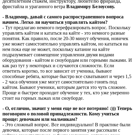
десятилетним стажем, инструктору, любителю фрирайда,
фристайла и ураганного ветра
Владимиру Белоусову.
- Владимир, давай с самого распространенного вопроса
начнем. Легко ли научиться управлять кайтом?
- Тут предлагаю немного перефразировать вопрос. Поскольку
управлять кайтом и кататься на кайте - это немного разные
понятия. Как правило, после 20-30 минут обучения, новичек
уже может самостоятельно управлять кайтом, но кататься на
нем пока еще не может, поскольку катание на кайте
подразумевает совмещение управления двумя видами
оборудования - кайтом и сноубордам или горными лыжами. И
как раз тут у некоторых и случаются сложности. Если
ответить коротко, то все зависит от ученика, бывают
способные ребята, которые быстро все схватывают и через 1,5
- 2 часа обучения уже могут самостоятельно гонять под
кайтом. Бывают ученики, которым дается это чуть сложнее.
Проще и быстрее проходит обучение у тех, кто уже уверенно
стоит на горных лыжах или сноуборде.
- О, отлично, значит у меня еще не все потеряно! :))) Теперь
поговорим о половой принадлежности. Кому учиться
проще: девочкам или мальчикам?
- Это сложный вопрос. Все индивидуально! В практике были
девочки, которые после первого занятия уже рассекали с