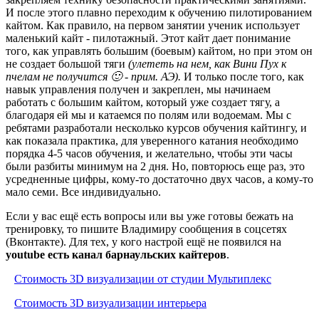
И после этого плавно переходим к обучению пилотированием
кайтом. Как правило, на первом занятии ученик использует
маленький кайт - пилотажный. Этот кайт дает понимание
того, как управлять большим (боевым) кайтом, но при этом он
не создает большой тяги
(улететь на нем, как Вини Пух к
пчелам не получится 🙂 - прим. АЭ).
И только после того, как
навык управления получен и закреплен, мы начинаем
работать с большим кайтом, который уже создает тягу, а
благодаря ей мы и катаемся по полям или водоемам. Мы с
ребятами разработали несколько курсов обучения кайтингу, и
как показала практика, для уверенного катания необходимо
порядка 4-5 часов обучения, и желательно, чтобы эти часы
были разбиты минимум на 2 дня. Но, повторюсь еще раз, это
усредненные цифры, кому-то достаточно двух часов, а кому-то
мало семи. Все индивидуально.
Если у вас ещё есть вопросы или вы уже готовы бежать на
тренировку, то пишите Владимиру сообщения в соцсетях
(Вконтакте). Для тех, у кого настрой ещё не появился на
youtube есть канал барнаульских кайтеров
.
Стоимость 3D визуализации от студии Мультиплекс
Стоимость 3D визуализации интерьера