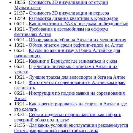
18:36 -
Стоимость 3D визуализации от студии
Мультиплекс
21:37 -
Стоимость 3D визуализации интерьера
12:49 -
Разработка дизайна квартиры в Краснодаре
06:21 -
Как подготовить УАЗ к поездкам по бездорожью
13:21 -
Требования к автомобилям на оффроуд
фестивалях Алтая
06:21 -
Обзор джип-клубов на Алтае и их мероприятия
13:21 -
Обмен опытом среди рафтинг-гидов на Алтае
06:21 -
Клубы по альпинизму в Горно-Алтайске для
начинающих
13:21 -
Каякинг в Барнауле: где заниматься и с кем
06:21 -
Где читать интервью с атлетами Алтая и их
успехи
13:21 -
Лучшие трассы для велоспорта и бега на Алтае
13:21 -
Фотоотчеты с соревнований в Алтайском крае:
где искать
06:21 -
Инструкция по подаче заявки на соревнования
Алтая
13:21 -
Как зарегистрироваться на старты в Алтае и где
это сделать
23:31 -
Серьги-подвески с бриллиантом: как собрать
вечерний образ под платье
21:35 -
Для каких условий эксплуатации рекомендуется
скотч армированный влагостойкого типа