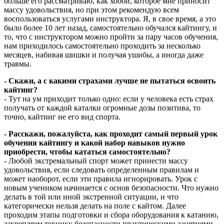
больше его рассматриваю, как хобби, которое мне приносит
массу удовольствия, но при этом рекомендую всем
воспользоваться услугами инструктора. Я, в свое время, а это
было более 10 лет назад, самостоятельно обучался кайтингу, и
то, что с инструктором можно пройти за пару часов обучения,
нам приходилось самостоятельно проходить за несколько
месяцев, набивая шишки и получая ушибы, а иногда даже
травмы.
- Скажи, а с какими страхами лучше не пытаться освоить
кайтинг?
- Тут на ум приходит только одно: если у человека есть страх
получать от каждой каталки огромные дозы позитива, то
точно, кайтинг не его вид спорта.
- Расскажи, пожалуйста, как проходит самый первый урок
обучения кайтингу и какой набор навыков нужно
приобрести, чтобы кататься самостоятельно?
- Любой экстремальный спорт может принести массу
удовольствия, если следовать определенным правилам и
может наоборот, если эти правила игнорировать. Урок с
новым учеником начинается с основ безопасности. Что нужно
делать в той или иной экстренной ситуации, и что
категорически нельзя делать на поле с кайтом. Далее
проходим этапы подготовки и сбора оборудования к катанию,
закрепляем технику безопасности практическими занятиями.