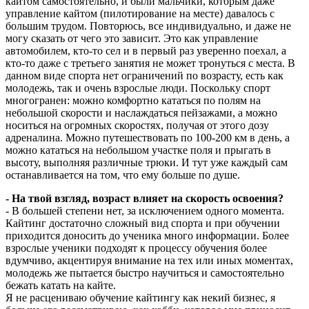
кайтом самостоятельно, и были мальчики, которым даже
управление кайтом (пилотирование на месте) давалось с
большим трудом. Повторюсь, все индивидуально, и даже не
могу сказать от чего это зависит. Это как управление
автомобилем, кто-то сел и в первый раз уверенно поехал, а
кто-то даже с третьего занятия не может тронуться с места. В
данном виде спорта нет ограничений по возрасту, есть как
молодежь, так и очень взрослые люди. Поскольку спорт
многогранен: можно комфортно кататься по полям на
небольшой скорости и наслаждаться пейзажами, а можно
носиться на огромных скоростях, получая от этого дозу
адреналина. Можно путешествовать по 100-200 км в день, а
можно кататься на небольшом участке поля и прыгать в
высоту, выполняя различные трюки. И тут уже каждый сам
останавливается на том, что ему больше по душе.
- На твой взгляд, возраст влияет на скорость освоения?
- В большей степени нет, за исключением одного момента.
Кайтинг достаточно сложный вид спорта и при обучении
приходится доносить до ученика много информации. Более
взрослые ученики подходят к процессу обучения более
вдумчиво, акцентируя внимание на тех или иных моментах,
молодежь же пытается быстро научиться и самостоятельно
бежать катать на кайте.
Я не расцениваю обучение кайтингу как некий бизнес, я