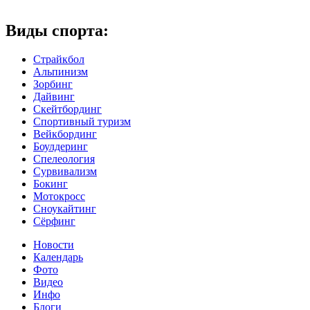
Виды спорта:
Страйкбол
Альпинизм
Зорбинг
Дайвинг
Скейтбординг
Спортивный туризм‎
Вейкбординг
Боулдеринг
Спелеология
Сурвивализм
Бокинг
Мотокросс
Сноукайтинг
Сёрфинг
Новости
Календарь
Фото
Видео
Инфо
Блоги