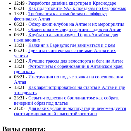
12:49 -
Разработка дизайна квартиры в Краснодаре
06:21 -
Как подготовить УАЗ к поездкам по бездорожью
13:21 -
Требования к автомобилям на оффроуд
фестивалях Алтая
06:21 -
Обзор джип-клубов на Алтае и их мероприятия
13:21 -
Обмен опытом среди рафтинг-гидов на Алтае
06:21 -
Клубы по альпинизму в Горно-Алтайске для
начинающих
13:21 -
Каякинг в Барнауле: где заниматься и с кем
06:21 -
Где читать интервью с атлетами Алтая и их
успехи
13:21 -
Лучшие трассы для велоспорта и бега на Алтае
13:21 -
Фотоотчеты с соревнований в Алтайском крае:
где искать
06:21 -
Инструкция по подаче заявки на соревнования
Алтая
13:21 -
Как зарегистрироваться на старты в Алтае и где
это сделать
23:31 -
Серьги-подвески с бриллиантом: как собрать
вечерний образ под платье
21:35 -
Для каких условий эксплуатации рекомендуется
скотч армированный влагостойкого типа
Виды спорта: