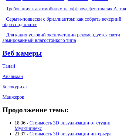
Требования к автомобилям на оффроуд фестивалях Алтая
Серьги-подвески с бриллиантом: как собрать вечерний
образ под платье
Для каких условий эксплуатации рекомендуется скотч
армированный влагостойкого типа
Веб камеры
Танай
Авальман
Белокуриха
Манжерок
Продолжение темы:
18:36 -
Стоимость 3D визуализации от студии
Мультиплекс
21:37 -
Стоимость 3D визуализации интерьера