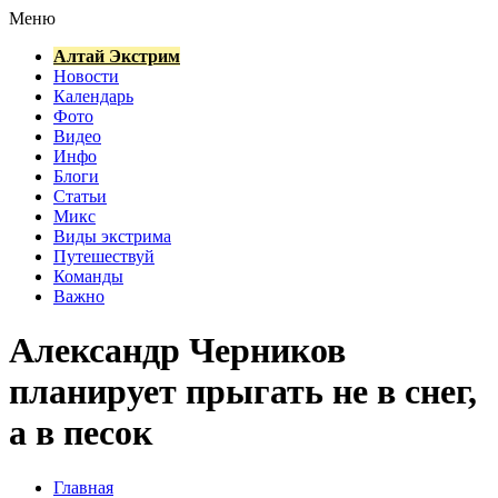
Меню
Алтай Экстрим
Новости
Календарь
Фото
Видео
Инфо
Блоги
Статьи
Микс
Виды экстрима
Путешествуй
Команды
Важно
Александр Черников
планирует прыгать не в снег,
а в песок
Главная