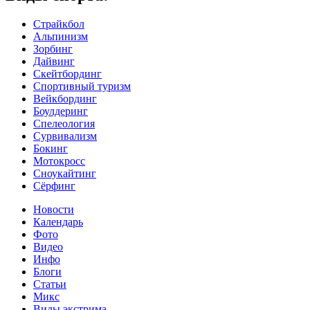
Страйкбол
Альпинизм
Зорбинг
Дайвинг
Скейтбординг
Спортивный туризм‎
Вейкбординг
Боулдеринг
Спелеология
Сурвивализм
Бокинг
Мотокросс
Сноукайтинг
Сёрфинг
Новости
Календарь
Фото
Видео
Инфо
Блоги
Статьи
Микс
Виды экстрима