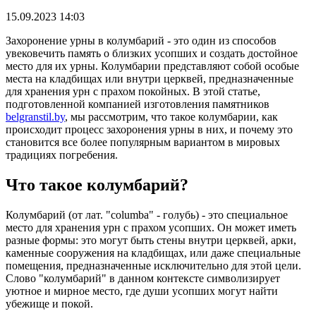
15.09.2023 14:03
Захоронение урны в колумбарий - это один из способов
увековечить память о близких усопших и создать достойное
место для их урны. Колумбарии представляют собой особые
места на кладбищах или внутри церквей, предназначенные
для хранения урн с прахом покойных. В этой статье,
подготовленной компанией изготовления памятников
belgranstil.by
, мы рассмотрим, что такое колумбарии, как
происходит процесс захоронения урны в них, и почему это
становится все более популярным вариантом в мировых
традициях погребения.
Что такое колумбарий?
Колумбарий (от лат. "columba" - голубь) - это специальное
место для хранения урн с прахом усопших. Он может иметь
разные формы: это могут быть стены внутри церквей, арки,
каменные сооружения на кладбищах, или даже специальные
помещения, предназначенные исключительно для этой цели.
Слово "колумбарий" в данном контексте символизирует
уютное и мирное место, где души усопших могут найти
убежище и покой.