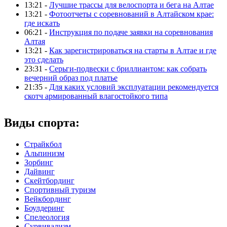
13:21 -
Лучшие трассы для велоспорта и бега на Алтае
13:21 -
Фотоотчеты с соревнований в Алтайском крае:
где искать
06:21 -
Инструкция по подаче заявки на соревнования
Алтая
13:21 -
Как зарегистрироваться на старты в Алтае и где
это сделать
23:31 -
Серьги-подвески с бриллиантом: как собрать
вечерний образ под платье
21:35 -
Для каких условий эксплуатации рекомендуется
скотч армированный влагостойкого типа
Виды спорта:
Страйкбол
Альпинизм
Зорбинг
Дайвинг
Скейтбординг
Спортивный туризм‎
Вейкбординг
Боулдеринг
Спелеология
Сурвивализм