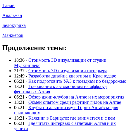
Танай
Авальман
Белокуриха
Манжерок
Продолжение темы:
18:36 -
Стоимость 3D визуализации от студии
Мультиплекс
21:37 -
Стоимость 3D визуализации интерьера
12:49 -
Разработка дизайна квартиры в Краснодаре
06:21 -
Как подготовить УАЗ к поездкам по бездорожью
13:21 -
Требования к автомобилям на оффроуд
фестивалях Алтая
06:21 -
Обзор джип-клубов на Алтае и их мероприятия
13:21 -
Обмен опытом среди рафтинг-гидов на Алтае
06:21 -
Клубы по альпинизму в Горно-Алтайске для
начинающих
13:21 -
Каякинг в Барнауле: где заниматься и с кем
06:21 -
Где читать интервью с атлетами Алтая и их
успехи