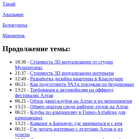
Танай
Авальман
Белокуриха
Манжерок
Продолжение темы:
18:36 -
Стоимость 3D визуализации от студии
Мультиплекс
21:37 -
Стоимость 3D визуализации интерьера
12:49 -
Разработка дизайна квартиры в Краснодаре
06:21 -
Как подготовить УАЗ к поездкам по бездорожью
13:21 -
Требования к автомобилям на оффроуд
фестивалях Алтая
06:21 -
Обзор джип-клубов на Алтае и их мероприятия
13:21 -
Обмен опытом среди рафтинг-гидов на Алтае
06:21 -
Клубы по альпинизму в Горно-Алтайске для
начинающих
13:21 -
Каякинг в Барнауле: где заниматься и с кем
06:21 -
Где читать интервью с атлетами Алтая и их
успехи