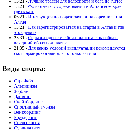
13:21 -
Лучшие трассы для велоспорта и бега на Алтае
13:21 -
Фотоотчеты с соревнований в Алтайском крае:
где искать
06:21 -
Инструкция по подаче заявки на соревнования
Алтая
13:21 -
Как зарегистрироваться на старты в Алтае и где
это сделать
23:31 -
Серьги-подвески с бриллиантом: как собрать
вечерний образ под платье
21:35 -
Для каких условий эксплуатации рекомендуется
скотч армированный влагостойкого типа
Виды спорта:
Страйкбол
Альпинизм
Зорбинг
Дайвинг
Скейтбординг
Спортивный туризм‎
Вейкбординг
Боулдеринг
Спелеология
Сурвивализм