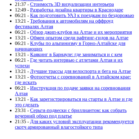
21:37 -
Стоимость 3D визуализации интерьера
12:49 -
Разработка дизайна квартиры в Краснодаре
06:21 -
Как подготовить УАЗ к поездкам по бездорожью
13:21 -
Требования к автомобилям на оффроуд
фестивалях Алтая
06:21 -
Обзор джип-клубов на Алтае и их мероприятия
13:21 -
Обмен опытом среди рафтинг-гидов на Алтае
06:21 -
Клубы по альпинизму в Горно-Алтайске для
начинающих
13:21 -
Каякинг в Барнауле: где заниматься и с кем
06:21 -
Где читать интервью с атлетами Алтая и их
успехи
13:21 -
Лучшие трассы для велоспорта и бега на Алтае
13:21 -
Фотоотчеты с соревнований в Алтайском крае:
где искать
06:21 -
Инструкция по подаче заявки на соревнования
Алтая
13:21 -
Как зарегистрироваться на старты в Алтае и где
это сделать
23:31 -
Серьги-подвески с бриллиантом: как собрать
вечерний образ под платье
21:35 -
Для каких условий эксплуатации рекомендуется
скотч армированный влагостойкого типа