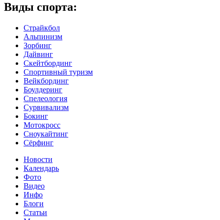
Виды спорта:
Страйкбол
Альпинизм
Зорбинг
Дайвинг
Скейтбординг
Спортивный туризм‎
Вейкбординг
Боулдеринг
Спелеология
Сурвивализм
Бокинг
Мотокросс
Сноукайтинг
Сёрфинг
Новости
Календарь
Фото
Видео
Инфо
Блоги
Статьи