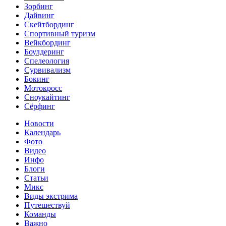
Зорбинг
Дайвинг
Скейтбординг
Спортивный туризм‎
Вейкбординг
Боулдеринг
Спелеология
Сурвивализм
Бокинг
Мотокросс
Сноукайтинг
Сёрфинг
Новости
Календарь
Фото
Видео
Инфо
Блоги
Статьи
Микс
Виды экстрима
Путешествуй
Команды
Важно