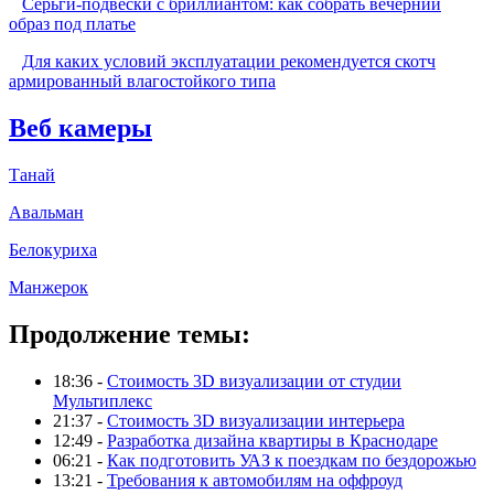
Серьги-подвески с бриллиантом: как собрать вечерний
образ под платье
Для каких условий эксплуатации рекомендуется скотч
армированный влагостойкого типа
Веб камеры
Танай
Авальман
Белокуриха
Манжерок
Продолжение темы:
18:36 -
Стоимость 3D визуализации от студии
Мультиплекс
21:37 -
Стоимость 3D визуализации интерьера
12:49 -
Разработка дизайна квартиры в Краснодаре
06:21 -
Как подготовить УАЗ к поездкам по бездорожью
13:21 -
Требования к автомобилям на оффроуд