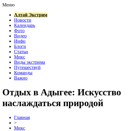
Меню
Алтай Экстрим
Новости
Календарь
Фото
Видео
Инфо
Блоги
Статьи
Микс
Виды экстрима
Путешествуй
Команды
Важно
Отдых в Адыгее: Искусство
наслаждаться природой
Главная
>
Микс