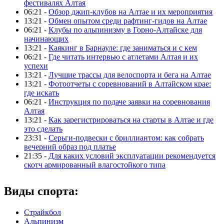
фестивалях Алтая
06:21 -
Обзор джип-клубов на Алтае и их мероприятия
13:21 -
Обмен опытом среди рафтинг-гидов на Алтае
06:21 -
Клубы по альпинизму в Горно-Алтайске для
начинающих
13:21 -
Каякинг в Барнауле: где заниматься и с кем
06:21 -
Где читать интервью с атлетами Алтая и их
успехи
13:21 -
Лучшие трассы для велоспорта и бега на Алтае
13:21 -
Фотоотчеты с соревнований в Алтайском крае:
где искать
06:21 -
Инструкция по подаче заявки на соревнования
Алтая
13:21 -
Как зарегистрироваться на старты в Алтае и где
это сделать
23:31 -
Серьги-подвески с бриллиантом: как собрать
вечерний образ под платье
21:35 -
Для каких условий эксплуатации рекомендуется
скотч армированный влагостойкого типа
Виды спорта:
Страйкбол
Альпинизм