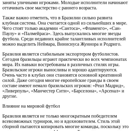
заняты уличными игроками. Молодые исполнители начинают
оттачивать свое мастерство с раннего возраста.
Также важно отметить, что в Бразилии сильно развита
клубная система. Она считается одной из сильнейших в мире.
Чего стоят только академии «Сантоса», «Фламенго», «Сан-
Паулу» и «Палмейраса». Здесь выпускались многие звезды
футбола. Среди недавних крайне талантливых исполнителей
можно выделить Неймара, Винисиуса Жуниора и Родриго.
Бразилия является стабильным экспортером футболистов.
Сегодня бразильцы играют практически во всех чемпионатах
мира. Их навыки востребованы в различных стилях игры.
Бразильские игроки выносливы и хорошо адаптируются.
Очень часто в клубах они становятся основной креативной
силой. Даже сегодня многие европейские гранды в своем
составе имеют немало бразильских игроков: «Реал Мадрид»,
«Ливерпуль», «Манчестер Сити», «Барселона», «Арсенал» и
другие.
Влияние на мировой футбол
Бразилия является не только многократным победителем
всевозможных турниров, но и вдохновителем. Стиль этой
сборной пытаются копировать многие команды, поскольку это