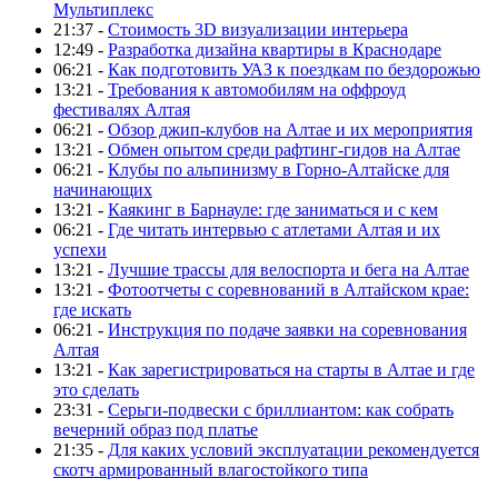
Мультиплекс
21:37 -
Стоимость 3D визуализации интерьера
12:49 -
Разработка дизайна квартиры в Краснодаре
06:21 -
Как подготовить УАЗ к поездкам по бездорожью
13:21 -
Требования к автомобилям на оффроуд
фестивалях Алтая
06:21 -
Обзор джип-клубов на Алтае и их мероприятия
13:21 -
Обмен опытом среди рафтинг-гидов на Алтае
06:21 -
Клубы по альпинизму в Горно-Алтайске для
начинающих
13:21 -
Каякинг в Барнауле: где заниматься и с кем
06:21 -
Где читать интервью с атлетами Алтая и их
успехи
13:21 -
Лучшие трассы для велоспорта и бега на Алтае
13:21 -
Фотоотчеты с соревнований в Алтайском крае:
где искать
06:21 -
Инструкция по подаче заявки на соревнования
Алтая
13:21 -
Как зарегистрироваться на старты в Алтае и где
это сделать
23:31 -
Серьги-подвески с бриллиантом: как собрать
вечерний образ под платье
21:35 -
Для каких условий эксплуатации рекомендуется
скотч армированный влагостойкого типа