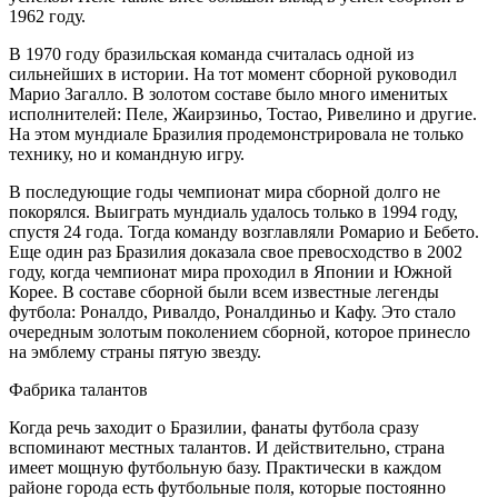
1962 году.
В 1970 году бразильская команда считалась одной из
сильнейших в истории. На тот момент сборной руководил
Марио Загалло. В золотом составе было много именитых
исполнителей: Пеле, Жаирзиньо, Тостао, Ривелино и другие.
На этом мундиале Бразилия продемонстрировала не только
технику, но и командную игру.
В последующие годы чемпионат мира сборной долго не
покорялся. Выиграть мундиаль удалось только в 1994 году,
спустя 24 года. Тогда команду возглавляли Ромарио и Бебето.
Еще один раз Бразилия доказала свое превосходство в 2002
году, когда чемпионат мира проходил в Японии и Южной
Корее. В составе сборной были всем известные легенды
футбола: Роналдо, Ривалдо, Роналдиньо и Кафу. Это стало
очередным золотым поколением сборной, которое принесло
на эмблему страны пятую звезду.
Фабрика талантов
Когда речь заходит о Бразилии, фанаты футбола сразу
вспоминают местных талантов. И действительно, страна
имеет мощную футбольную базу. Практически в каждом
районе города есть футбольные поля, которые постоянно