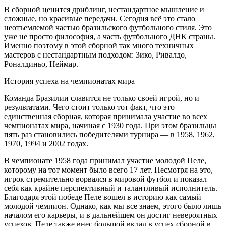
В сборной ценится дриблинг, нестандартное мышление и
сложные, но красивые передачи. Сегодня всё это стало
неотъемлемой частью бразильского футбольного стиля. Это
уже не просто философия, а часть футбольного ДНК страны.
Именно поэтому в этой сборной так много техничных
мастеров с нестандартным подходом: Зико, Ривалдо,
Роналдиньо, Неймар.
История успеха на чемпионатах мира
Команда Бразилии славится не только своей игрой, но и
результатами. Чего стоит только тот факт, что это
единственная сборная, которая принимала участие во всех
чемпионатах мира, начиная с 1930 года. При этом бразильцы
пять раз становились победителями турнира — в 1958, 1962,
1970, 1994 и 2002 годах.
В чемпионате 1958 года принимал участие молодой Пеле,
которому на тот момент было всего 17 лет. Несмотря на это,
игрок стремительно ворвался в мировой футбол и показал
себя как крайне перспективный и талантливый исполнитель.
Благодаря этой победе Пеле вошел в историю как самый
молодой чемпион. Однако, как мы все знаем, этого было лишь
началом его карьеры, и в дальнейшем он достиг невероятных
успехов. Пеле также внес большой вклад в успех сборной в