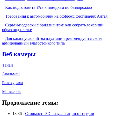
Как подготовить УАЗ к поездкам по бездорожью
Требования к автомобилям на оффроуд фестивалях Алтая
Серьги-подвески с бриллиантом: как собрать вечерний
образ под платье
Для каких условий эксплуатации рекомендуется скотч
армированный влагостойкого типа
Веб камеры
Танай
Авальман
Белокуриха
Манжерок
Продолжение темы:
18:36 -
Стоимость 3D визуализации от студии