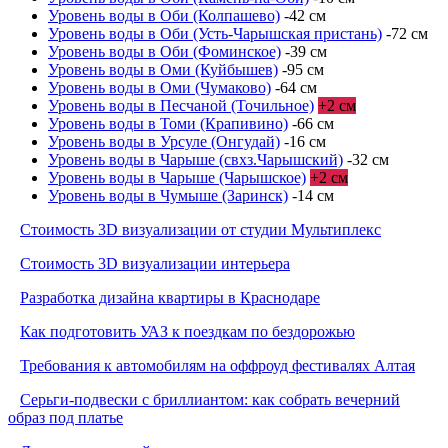
Уровень воды в Оби (Колпашево)
-42 см
Уровень воды в Оби (Усть-Чарышская пристань)
-72 см
Уровень воды в Оби (Фоминское)
-39 см
Уровень воды в Оми (Куйбышев)
-95 см
Уровень воды в Оми (Чумаково)
-64 см
Уровень воды в Песчаной (Точильное)
+2 см
Уровень воды в Томи (Крапивино)
-66 см
Уровень воды в Урсуле (Онгудай)
-16 см
Уровень воды в Чарыше (свхз.Чарышский)
-32 см
Уровень воды в Чарыше (Чарышское)
+2 см
Уровень воды в Чумыше (Заринск)
-14 см
Стоимость 3D визуализации от студии Мультиплекс
Стоимость 3D визуализации интерьера
Разработка дизайна квартиры в Краснодаре
Как подготовить УАЗ к поездкам по бездорожью
Требования к автомобилям на оффроуд фестивалях Алтая
Серьги-подвески с бриллиантом: как собрать вечерний
образ под платье