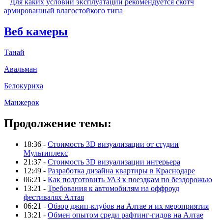
Для каких условий эксплуатации рекомендуется скотч
армированный влагостойкого типа
Веб камеры
Танай
Авальман
Белокуриха
Манжерок
Продолжение темы:
18:36 -
Стоимость 3D визуализации от студии
Мультиплекс
21:37 -
Стоимость 3D визуализации интерьера
12:49 -
Разработка дизайна квартиры в Краснодаре
06:21 -
Как подготовить УАЗ к поездкам по бездорожью
13:21 -
Требования к автомобилям на оффроуд
фестивалях Алтая
06:21 -
Обзор джип-клубов на Алтае и их мероприятия
13:21 -
Обмен опытом среди рафтинг-гидов на Алтае