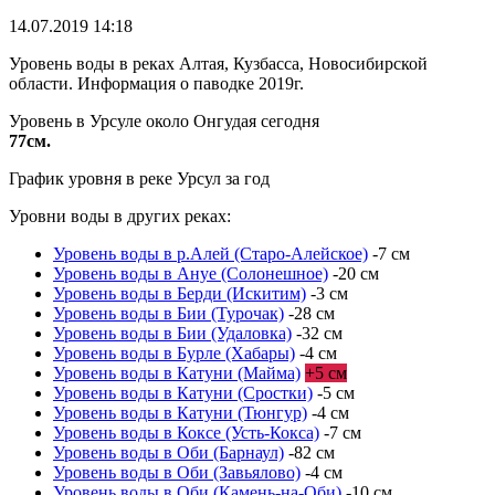
14.07.2019 14:18
Уровень воды в реках Алтая, Кузбасса, Новосибирской
области. Информация о паводке 2019г.
Уровень в Урсуле около Онгудая сегодня
77см.
График уровня в реке Урсул за год
Уровни воды в других реках:
Уровень воды в р.Алей (Старо-Алейское)
-7 см
Уровень воды в Ануе (Солонешное)
-20 см
Уровень воды в Берди (Искитим)
-3 см
Уровень воды в Бии (Турочак)
-28 см
Уровень воды в Бии (Удаловка)
-32 см
Уровень воды в Бурле (Хабары)
-4 см
Уровень воды в Катуни (Майма)
+5 см
Уровень воды в Катуни (Сростки)
-5 см
Уровень воды в Катуни (Тюнгур)
-4 см
Уровень воды в Коксе (Усть-Кокса)
-7 см
Уровень воды в Оби (Барнаул)
-82 см
Уровень воды в Оби (Завьялово)
-4 см
Уровень воды в Оби (Камень-на-Оби)
-10 см