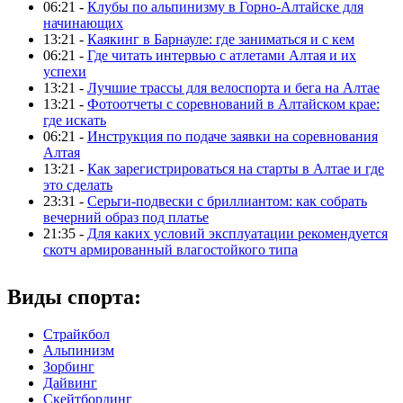
06:21 -
Клубы по альпинизму в Горно-Алтайске для
начинающих
13:21 -
Каякинг в Барнауле: где заниматься и с кем
06:21 -
Где читать интервью с атлетами Алтая и их
успехи
13:21 -
Лучшие трассы для велоспорта и бега на Алтае
13:21 -
Фотоотчеты с соревнований в Алтайском крае:
где искать
06:21 -
Инструкция по подаче заявки на соревнования
Алтая
13:21 -
Как зарегистрироваться на старты в Алтае и где
это сделать
23:31 -
Серьги-подвески с бриллиантом: как собрать
вечерний образ под платье
21:35 -
Для каких условий эксплуатации рекомендуется
скотч армированный влагостойкого типа
Виды спорта:
Страйкбол
Альпинизм
Зорбинг
Дайвинг
Скейтбординг