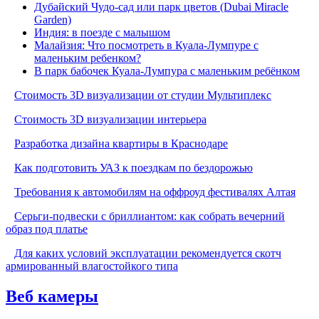
Дубайский Чудо-сад или парк цветов (Dubai Miracle
Garden)
Индия: в поезде с малышом
Малайзия: Что посмотреть в Куала-Лумпуре с
маленьким ребенком?
В парк бабочек Куала-Лумпура с маленьким ребёнком
Стоимость 3D визуализации от студии Мультиплекс
Стоимость 3D визуализации интерьера
Разработка дизайна квартиры в Краснодаре
Как подготовить УАЗ к поездкам по бездорожью
Требования к автомобилям на оффроуд фестивалях Алтая
Серьги-подвески с бриллиантом: как собрать вечерний
образ под платье
Для каких условий эксплуатации рекомендуется скотч
армированный влагостойкого типа
Веб камеры