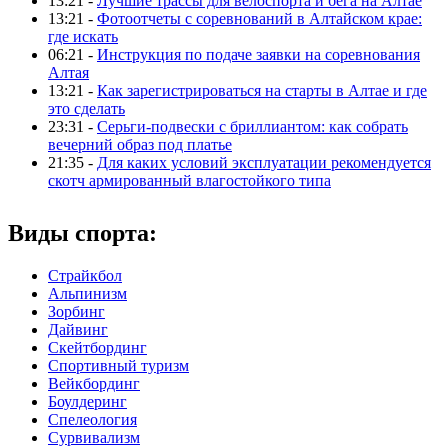
13:21 -
Лучшие трассы для велоспорта и бега на Алтае
13:21 -
Фотоотчеты с соревнований в Алтайском крае:
где искать
06:21 -
Инструкция по подаче заявки на соревнования
Алтая
13:21 -
Как зарегистрироваться на старты в Алтае и где
это сделать
23:31 -
Серьги-подвески с бриллиантом: как собрать
вечерний образ под платье
21:35 -
Для каких условий эксплуатации рекомендуется
скотч армированный влагостойкого типа
Виды спорта:
Страйкбол
Альпинизм
Зорбинг
Дайвинг
Скейтбординг
Спортивный туризм‎
Вейкбординг
Боулдеринг
Спелеология
Сурвивализм