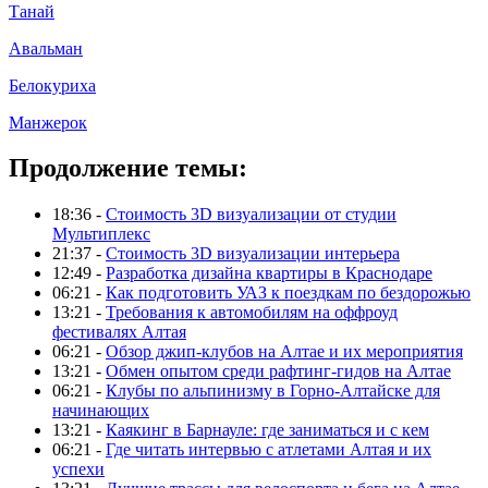
Танай
Авальман
Белокуриха
Манжерок
Продолжение темы:
18:36 -
Стоимость 3D визуализации от студии
Мультиплекс
21:37 -
Стоимость 3D визуализации интерьера
12:49 -
Разработка дизайна квартиры в Краснодаре
06:21 -
Как подготовить УАЗ к поездкам по бездорожью
13:21 -
Требования к автомобилям на оффроуд
фестивалях Алтая
06:21 -
Обзор джип-клубов на Алтае и их мероприятия
13:21 -
Обмен опытом среди рафтинг-гидов на Алтае
06:21 -
Клубы по альпинизму в Горно-Алтайске для
начинающих
13:21 -
Каякинг в Барнауле: где заниматься и с кем
06:21 -
Где читать интервью с атлетами Алтая и их
успехи