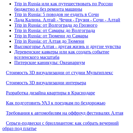
Trip in Russia или как путешествовать по России
бюджетно и без ремонта машины
Trip in Russia: 5 поводов не ездить в Сочи
Лада Калина. Алтай - Чечня - Грузия - Сочи - Алтай
Trip in Russia: от Волгограда до Грозного
Trip in Russia: от Самары до Волгограда
Trip in Russia: от Тюмени до Самары
Trip in Russia: от Алтая до Тюмени
Высокогорье Алтая - другая жизнь и другие чувства
Деревенские каякеры или как создать событие
вселенского масштаба
Питерские каникулы: Океанариум
Стоимость 3D визуализации от студии Мультиплекс
Стоимость 3D визуализации интерьера
Разработка дизайна квартиры в Краснодаре
Как подготовить УАЗ к поездкам по бездорожью
Требования к автомобилям на оффроуд фестивалях Алтая
Серьги-подвески с бриллиантом: как собрать вечерний
образ под платье