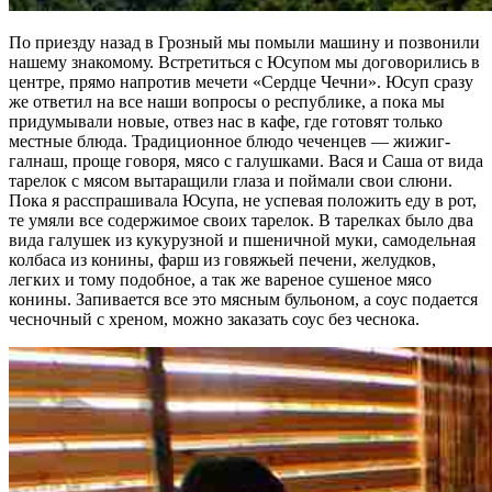
По приезду назад в Грозный мы помыли машину и позвонили
нашему знакомому. Встретиться с Юсупом мы договорились в
центре, прямо напротив мечети «Сердце Чечни». Юсуп сразу
же ответил на все наши вопросы о республике, а пока мы
придумывали новые, отвез нас в кафе, где готовят только
местные блюда. Традиционное блюдо чеченцев — жижиг-
галнаш, проще говоря, мясо с галушками. Вася и Саша от вида
тарелок с мясом вытаращили глаза и поймали свои слюни.
Пока я расспрашивала Юсупа, не успевая положить еду в рот,
те умяли все содержимое своих тарелок. В тарелках было два
вида галушек из кукурузной и пшеничной муки, самодельная
колбаса из конины, фарш из говяжьей печени, желудков,
легких и тому подобное, а так же вареное сушеное мясо
конины. Запивается все это мясным бульоном, а соус подается
чесночный с хреном, можно заказать соус без чеснока.