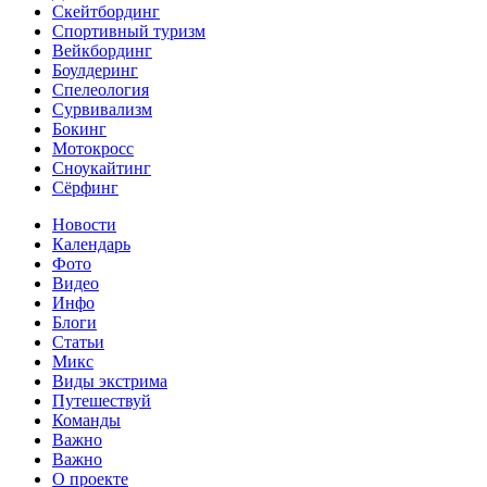
Скейтбординг
Спортивный туризм‎
Вейкбординг
Боулдеринг
Спелеология
Сурвивализм
Бокинг
Мотокросс
Сноукайтинг
Сёрфинг
Новости
Календарь
Фото
Видео
Инфо
Блоги
Статьи
Микс
Виды экстрима
Путешествуй
Команды
Важно
Важно
О проекте