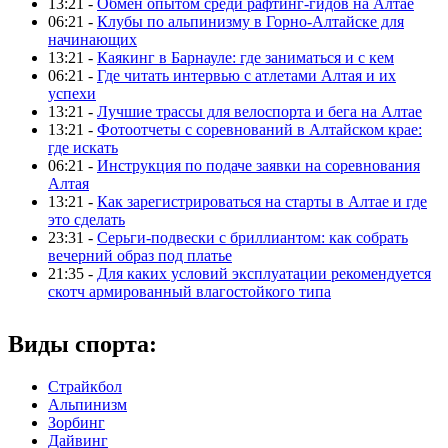
13:21 -
Обмен опытом среди рафтинг-гидов на Алтае
06:21 -
Клубы по альпинизму в Горно-Алтайске для
начинающих
13:21 -
Каякинг в Барнауле: где заниматься и с кем
06:21 -
Где читать интервью с атлетами Алтая и их
успехи
13:21 -
Лучшие трассы для велоспорта и бега на Алтае
13:21 -
Фотоотчеты с соревнований в Алтайском крае:
где искать
06:21 -
Инструкция по подаче заявки на соревнования
Алтая
13:21 -
Как зарегистрироваться на старты в Алтае и где
это сделать
23:31 -
Серьги-подвески с бриллиантом: как собрать
вечерний образ под платье
21:35 -
Для каких условий эксплуатации рекомендуется
скотч армированный влагостойкого типа
Виды спорта:
Страйкбол
Альпинизм
Зорбинг
Дайвинг