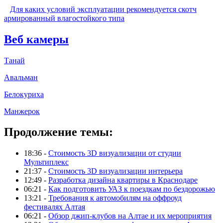
Для каких условий эксплуатации рекомендуется скотч
армированный влагостойкого типа
Веб камеры
Танай
Авальман
Белокуриха
Манжерок
Продолжение темы:
18:36 -
Стоимость 3D визуализации от студии
Мультиплекс
21:37 -
Стоимость 3D визуализации интерьера
12:49 -
Разработка дизайна квартиры в Краснодаре
06:21 -
Как подготовить УАЗ к поездкам по бездорожью
13:21 -
Требования к автомобилям на оффроуд
фестивалях Алтая
06:21 -
Обзор джип-клубов на Алтае и их мероприятия