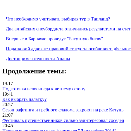
Что необходимо учитывать выбирая тур в Таиланд?
Два алтайских сноубордиста отличились результатами на ста
Впервые в Барнауле проведут "Батутную битву"
Податковий адвокат: правовий статус та особливості діяльнос
Достопримечательности Анапы
Продолжение темы:
19:17
Подготовка велосипеда к летнему сезону
19:41
Как выбрать палатку?
20:57
Сезон рафтинга и гребного слалома закроют на реке Катунь
21:07
Фестиваль путешественников сильно заинтересовал соседей
20:45
Итоговые протоколы каяк-фестиваля "Долларфест 2014"