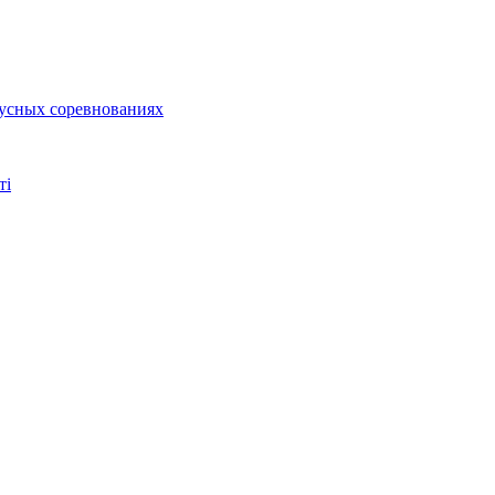
тусных соревнованиях
ті