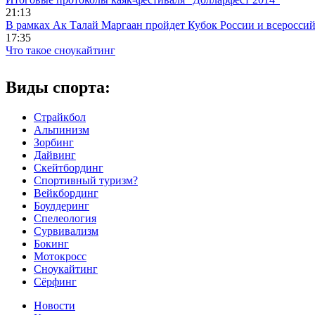
21:13
В рамках Ак Талай Маргаан пройдет Кубок России и всеросси
17:35
Что такое сноукайтинг
Виды спорта:
Страйкбол
Альпинизм
Зорбинг
Дайвинг
Скейтбординг
Спортивный туризм?
Вейкбординг
Боулдеринг
Спелеология
Сурвивализм
Бокинг
Мотокросс
Сноукайтинг
Сёрфинг
Новости