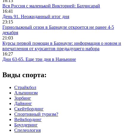
16:13
Вся Россия с маленькой Викторией: Бахчисарай
16:41
День 91. Неожиданный итог дня
23:15
Горнолыжный сезон в Барнауле откроется не ранее 4-5
декабря
21:03
Курсы первой помощи в Барнауле: информация о новом и
впечатления от курсантов предыдущего набора
16:27
Дни 63-65. Еще три дня в Наньнине
Виды спорта:
Страйкбол
Альпинизм
Зорбинг
Дайвинг
Скейтбординг
Спортивный туризм?
Вейкбординг
Боулдеринг
Спелеология