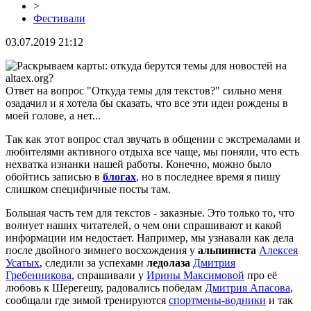
>
Фестивали
03.07.2019 21:12
Ответ на вопрос "Откуда темы для текстов?" сильно меня
озадачил и я хотела бы сказать, что все эти идеи рождены в
моей голове, а нет...
Так как этот вопрос стал звучать в общении с экстремалами и
любителями активного отдыха все чаще, мы поняли, что есть
нехватка изнанки нашей работы. Конечно, можно было
обойтись записью в
блогах
, но в последнее время я пишу
слишком специфичные посты там.
Большая часть тем для текстов - заказные. Это только то, что
волнует наших читателей, о чем они спрашивают и какой
информации им недостает. Например, мы узнавали как дела
после двойного зимнего восхождения у
альпиниста
Алексея
Усатых
, следили за успехами
ледолаза
Дмитрия
Гребенникова
, спрашивали у
Ирины Максимовой
про её
любовь к Шерегешу, радовались победам
Дмитрия Апасова
,
сообщали где зимой тренируются
спортмены-водники
и так