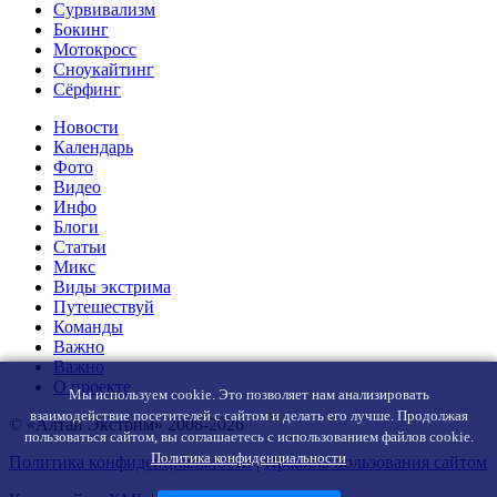
Сурвивализм
Бокинг
Мотокросс
Сноукайтинг
Сёрфинг
Новости
Календарь
Фото
Видео
Инфо
Блоги
Статьи
Микс
Виды экстрима
Путешествуй
Команды
Важно
Важно
О проекте
Мы используем cookie. Это позволяет нам анализировать
взаимодействие посетителей с сайтом и делать его лучше. Продолжая
© «Алтай Экстрим» 2008-2026
пользоваться сайтом, вы соглашаетесь с использованием файлов cookie.
Политика конфиденциальности
Политика конфиденциальности
|
Правила пользования сайтом