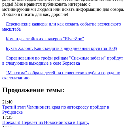
рады! Мне нравится публиковать интервью с
мотивирующими людьми или искать информацию для обзора.
Люблю я писать для вас, дорогие!
Деревенские каякеры или как создать событие вселенского
масштаба
Команда алтайских каякеров "RiverZoo"
Бухта Халонг. Как съездить в двухдневный круиз за 100$
Соревнования по трофи рейдам "Снежные забавы" пройдут
в следующие выходные в селе Борзовка
"Максима" собрала детей на первенство клуба и города по
скалолазанию
Продолжение темы:
21:40
Третий этап Чемпионата края по автокроссу пройдет в
Рубцовске
17:35
Поехали! Перелёт из Новосибирска в Прагу.