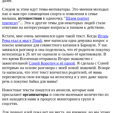
далее.
Следом за этим идут темы-мотиваторы. Это мнения молодых
пап и мам про совмещения спорта и появления в семье
малыша,
путешествия
в одиночку, "
Шлем портит
прическу
"... Эти и другие темы для некоторых людей стали
ответами на интересующие вопросы и пинком к действию.
Кстати, мне очень запомнился один такой текст. Когда
Игорь
Рева ехал к мысу Пиай
, мне написала одна девушка вопрос о
поиске компании для совместного катания в Барнауле. У нас
завязался разговор и она поделилась, что её родители покупку
велосипеда в 26 лет не оценили и сильно её критиковали. В
это время Вселенная отправила Игорю знакомство с
зажигательной
Соней Коротич и её папой
. Я сделала с Соней
интервью на основе разговора с моей новой знакомой. Вскоре
та написала, что этот текст впечатлил родителей, её мама
пересмотрела свои взгляды на велосипед и у них даже зашла
речь о покупке байка для мамы!
Новостные тексты пишутся из анонсов, которые нам
присылают
организаторы
и совсем маленькое количество из
них находятся нами в процессе мониторинга групп в
соцсетях.
Для личных идей пока нет ни места, ни времени, но мы этому