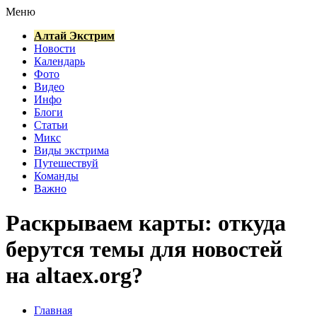
Меню
Алтай Экстрим
Новости
Календарь
Фото
Видео
Инфо
Блоги
Статьи
Микс
Виды экстрима
Путешествуй
Команды
Важно
Раскрываем карты: откуда
берутся темы для новостей
на altaex.org?
Главная