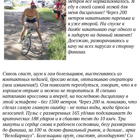
метров все нормализовалось. Я
еду в своей самой легкой для
меня дисциплине! Через 200
метров накатываю паренька и
я уже второй. На спуске к
дамбе накатываю еще одного и
я лидирую на данный момент!
Доезжаю, разворачиваюсь и
качу на всех парусах в сторону
финиша.
Сквозь свист, шум и гам болельщиков, выстегиваюсь из
контактных педалей, бросаю велик, отталкиваю оператора
(мои извинения!). Оля помогает переобуться, говорит, что я в
хорошем отрыве и можно не торопиться. Я спешно
натягиваю кроссовки и вперед, на последнюю дисциплину в
этой эстафете - бег 1500 метров. Через 200 м. понимаю, что
сделал самую главную ошибку - не попил воды, когда бросал
велосипед. Пульс с размеренных 165 уд/мин подскакивает до
критических 188 ударов и я сбавляю темп до 10 км/ч. Три
минуты и сердце снова в рабочем состоянии, бегу размеренно
до финиша, за 100 м. делаю финальный рывок, а дальше.. арка
"ВелоБарнаул". Болельщики орут, свистят, аплодируют! Со