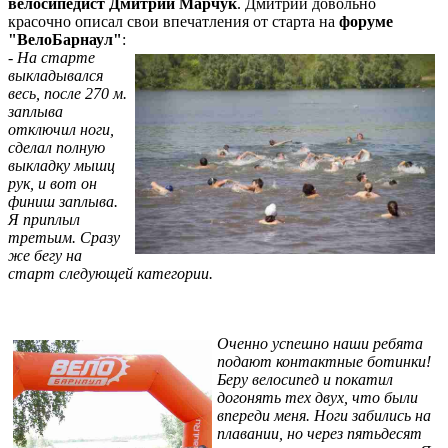
велосипедист Дмитрий Марчук
. Дмитрий довольно
красочно описал свои впечатления от старта на
форуме
"ВелоБарнаул"
:
-
На старте
выкладывался
весь, после 270 м.
заплыва
отключил ноги,
сделал полную
выкладку мышц
рук, и вот он
финиш заплыва.
Я приплыл
третьим. Сразу
же бегу на
старт следующей категории.
Оченно успешно наши ребята
подают контактные ботинки!
Беру велосипед и покатил
догонять тех двух, что были
впереди меня. Ноги забились на
плавании, но через пятьдесят