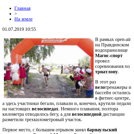
Главная
>
На земле
01.07.2019 10:55
В рамках open-air
на Правдинском
водохранилище
Магис-спорт
провел
соревнования по
триатлону
.
В этот раз
вело
тренажеры и
бассейн остались
в фитнес-центре,
а здесь участники бегали, плавали и, конечно, крутили педали
на настоящих
велосипедах
. Немного плавания, полтора
километра отводилось бегу, а для
велосипедной
дистанции
разметили трехкилометровый участок.
Первое место, с большим отрывом занял
барнаульский