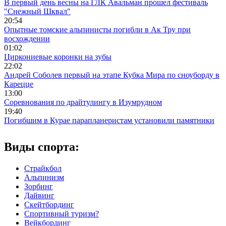
В первый день весны на ГЛК Авальман прошел фестиваль
"Снежный Шквал"
20:54
Опытные томские альпинисты погибли в Ак Тру при
восхождении
01:02
Циркониевые коронки на зубы
22:02
Андрей Соболев первый на этапе Кубка Мира по сноуборду в
Карецце
13:00
Соревнования по драйтулингу в Изумрудном
19:40
Погибшим в Курае парапланеристам установили памятники
Виды спорта:
Страйкбол
Альпинизм
Зорбинг
Дайвинг
Скейтбординг
Спортивный туризм?
Вейкбординг