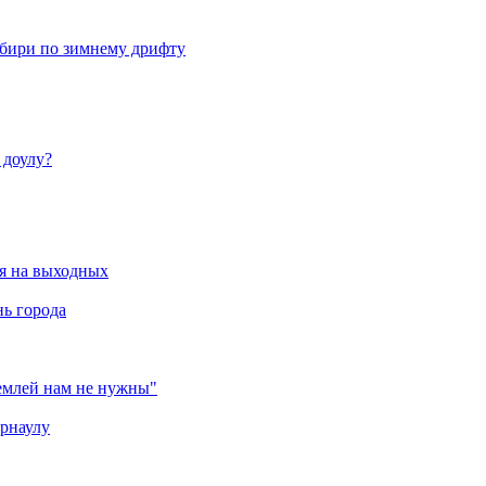
Сибири по зимнему дрифту
 доулу?
ся на выходных
нь города
землей нам не нужны"
арнаулу