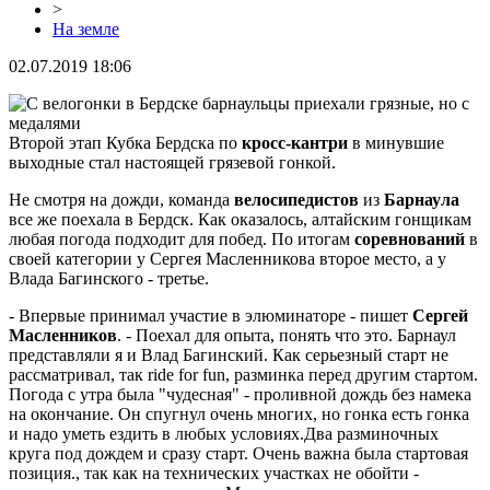
>
На земле
02.07.2019 18:06
Второй этап Кубка Бердска по
кросс-кантри
в минувшие
выходные стал настоящей грязевой гонкой.
Не смотря на дожди, команда
велосипедистов
из
Барнаула
все же поехала в Бердск. Как оказалось, алтайским гонщикам
любая погода подходит для побед. По итогам
соревнований
в
своей категории у Сергея Масленникова второе место, а у
Влада Багинского - третье.
- Впервые принимал участие в элюминаторе - пишет
Сергей
Масленников
. - Поехал для опыта, понять что это. Барнаул
представляли я и Влад Багинский. Как серьезный старт не
рассматривал, так ride for fun, разминка перед другим стартом.
Погода с утра была "чудесная" - проливной дождь без намека
на окончание. Он спугнул очень многих, но гонка есть гонка
и надо уметь ездить в любых условиях.Два разминочных
круга под дождем и сразу старт. Очень важна была стартовая
позиция., так как на технических участках не обойти -