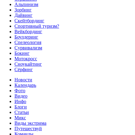
Альпинизм
Зорбинг
Дайвинг
Скейтбординг
Спортивный туризм?
Вейкбординг
Боулдеринг
Спелеология
Сурвивализм
Бокинг
Мотокросс
Сноукайтинг
Сёрфинг
Новости
Календарь
Фото
Видео
Инфо
Блоги
Статьи
Микс
Виды экстрима
Путешествуй
Команды