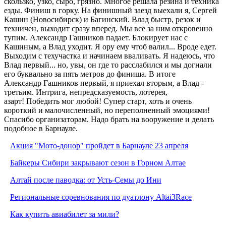
скользко, узко, сыро, грязно. Многое решала резина и техника
езды. Финиш в горку. На финишный заезд выехали я, Сергей
Кашин (Новосибирск) и Багинский. Влад быстр, резок и
техничен, выходит сразу вперед. Мы все за ним откровенно
тупим. Александр Гашников падает. Блокирует нас с
Кашиным, а Влад уходит. Я ору ему чтоб валил... Вроде едет.
Выходим с техучастка и начинаем вваливать. Я надеюсь, что
Влад первый... но, увы, он где то расслабился и мы догнали
его буквально за пять метров до финиша. В итоге
Александр Гашников первый, я приехал вторым, а Влад -
третьим. Интрига, непредсказуемость, лотерея,
азарт! Победить мог любой! Супер старт, хоть и очень
короткий и малочисленный, но переполненный эмоциями!
Спасибо организаторам. Надо брать на вооружение и делать
подобное в Барнауле.
Акция "Мото-донор" пройдет в Барнауле 23 апреля
Байкеры Сибири закрывают сезон в Горном Алтае
Алтай после паводка: от Усть-Семы до Ини
Региональные соревнования по дуатлону Altai3Race
Как купить авиабилет за мили?