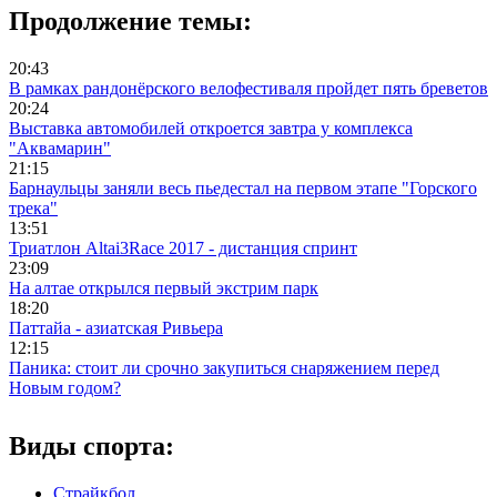
Продолжение темы:
20:43
В рамках рандонёрского велофестиваля пройдет пять бреветов
20:24
Выставка автомобилей откроется завтра у комплекса
"Аквамарин"
21:15
Барнаульцы заняли весь пьедестал на первом этапе "Горского
трека"
13:51
Триатлон Altai3Race 2017 - дистанция спринт
23:09
На алтае открылся первый экстрим парк
18:20
Паттайа - азиатская Ривьера
12:15
Паника: стоит ли срочно закупиться снаряжением перед
Новым годом?
Виды спорта:
Страйкбол