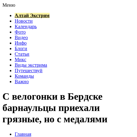
Меню
Алтай Экстрим
Новости
Календарь
Фото
Видео
Инфо
Блоги
Статьи
Микс
Виды экстрима
Путешествуй
Команды
Важно
С велогонки в Бердске
барнаульцы приехали
грязные, но с медалями
Главная