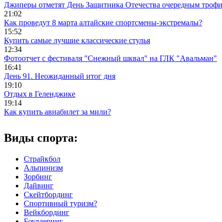
Джиперы отметят День Защитника Отечества очередным троф
21:02
Как проведут 8 марта алтайские спортсмены-экстремалы?
15:52
Купить самые лучшие классические стулья
12:34
Фотоотчет с фестиваля "Снежный шквал" на ГЛК "Авальман"
16:41
День 91. Неожиданный итог дня
19:10
Отдых в Геленджике
19:14
Как купить авиабилет за мили?
Виды спорта:
Страйкбол
Альпинизм
Зорбинг
Дайвинг
Скейтбординг
Спортивный туризм?
Вейкбординг
Боулдеринг