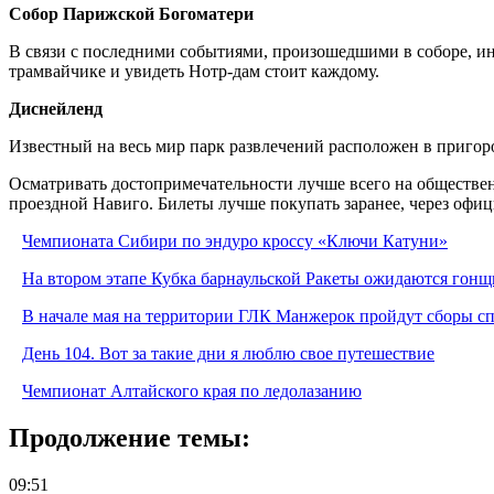
Собор Парижской Богоматери
В связи с последними событиями, произошедшими в соборе, инт
трамвайчике и увидеть Нотр-дам стоит каждому.
Диснейленд
Известный на весь мир парк развлечений расположен в пригор
Осматривать достопримечательности лучше всего на обществен
проездной Навиго. Билеты лучше покупать заранее, через офици
Чемпионата Сибири по эндуро кроссу «Ключи Катуни»
На втором этапе Кубка барнаульской Ракеты ожидаются гонщ
В начале мая на территории ГЛК Манжерок пройдут сборы с
День 104. Вот за такие дни я люблю свое путешествие
Чемпионат Алтайского края по ледолазанию
Продолжение темы:
09:51