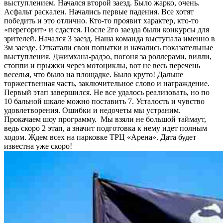
выступлением. Начался второй заезд. Было жарко, очень.
Асфальт раскален. Начались первые падения. Все хотят
победить и это отлично. Кто-то проявит характер, кто-то
«перегорит» и сдастся. После 2го заезда были конкурсы для
зрителей. Начался 3 заезд. Наша команда выступала именно в
3м заезде. Откатали свои попытки и начались показательные
выступления. Джимхана-радэо, погоня за роллерами, вилли,
стоппи и прыжки через мотоциклы, вот не весь перечень
веселья, что было на площадке. Было круто! Дальше
торжественная часть, заключительное слово и награждение.
Первый этап завершился. Не все удалось реализовать, но по
10 бальной шкале можно поставить 7. Усталость и чувство
удовлетворения. Ошибки и недочеты мы устраним.
Прокачаем шоу программу. Мы взяли не большой таймаут,
ведь скоро 2 этап, а значит подготовка к нему идет полным
ходом. Ждем всех на парковке ТРЦ «Арена». Дата будет
известна уже скоро!