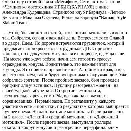
Оператору сотовой связи «Мегафон», Сети автомагазинов
«Чемпион», мототехника ИРБИС(БАРНАУЛ) в лице
Александра Кудрявцева, Страйкбол клуб г.Барнаула «Легион-
Б» в лице Максима Окунева, Роллеры Барнаула ''Barnaul Style
Slalom Team''.
.…Утро, большинство статей, что я писал начинались именно
так. Собрался, сегодня важный день. Встречаемся со Славой
во дворе. Едем. По дороге встречаются грузовичок, который
предлагает «прикрыть» от сотрудников ДПС, приятно
конечно, но с документами у нас все в порядке, едем дальше.
На месте уже ждут ребята, начинаем готовить трассу:
ограждение, конусы. Волнительно, это важный этап для
команды. Это новое направление для Алтайского края, и как
мы его покажем, так и будут воспринимать окружающие. Уже
собрались зрители. После пробных заездов, был проведен
брифинг для участников. Публику разогревал «Банан» на
своей «аЦкой табуретке». Открытие чемпионата,
вступительная речь, гимн РФ, все как на серьезных
соревнованиях. Первый заезд. По регламенту у каждого
участника есть 3 попытки, по результатам которых выбирается
лучшее время. На данном этапе мотоциклы были разделены
на 2 класса: «Легкий и средний мотоцикл» и «Дорожный
мотоцикл». После первого заезда, выступали роллеры,
откатали вокруг конусов и разогрелись перед финальным