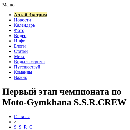
Меню
Алтай Экстрим
Новости
Календарь
Фото
Видео
Инфо
Блоги
Статьи
Микс
Виды экстрима
Путешествуй
Команды
Важно
Первый этап чемпионата по
Moto-Gymkhana S.S.R.CREW
Главная
>
S_S_R_C