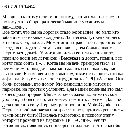
06.07.2019 14:04
Мы долго к этому шли, и не потому, что мы мало делаем, а
потому что в бюрократической машине механизмы
заржавели….
Все хотят, что бы на дорогах стало безопаснее, но мало кто
заботиться о навыке вождения. Да и зачем, тут ведь ни чего
хитрого. Сел, поехал. Может они и правы, но на дорогах не
всегда все гладко. И чем выше навык, тем больше шанс
вернуться домой. У мотоциклистов есть такое правило,
правило военных летчиков: «Выезжая на дорогу, помни, все
хотят тебя сбить!!!»… Когда мы начали тренироваться, за
неимением площадки – мы занимались на парковках, нас
выгоняли. К сожалению у «власти», тоже не нашлось клочка
асфальта. И тут мы начали сотрудничать с ТРЦ «Арена». Они
были первыми, кто помог. Кто разрешил заниматься на
парковке, на простых условиях. Для нашей команды это был
своего рода прорыв. Мы легально можем поднимать свой
уровень, и более того, мы можем помогать другим. Дальше
дела пошли в гору. Первые тренировки по Moto-Gymkhana.
Первые, пробные заезды на трассе, и вот, принято решение –
чемпионату быть! Началась подготовка к первому этапу,
который проходил на парковке ТРЦ «Огни». Ребята
готовились, появились спонсоры и подарки, за что спасибо