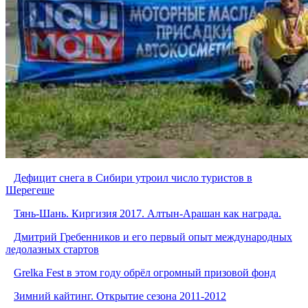
Дефицит снега в Сибири утроил число туристов в
Шерегеше
Тянь-Шань. Киргизия 2017. Алтын-Арашан как награда.
Дмитрий Гребенников и его первый опыт международных
ледолазных стартов
Grelka Fest в этом году обрёл огромный призовой фонд
Зимний кайтинг. Открытие сезона 2011-2012