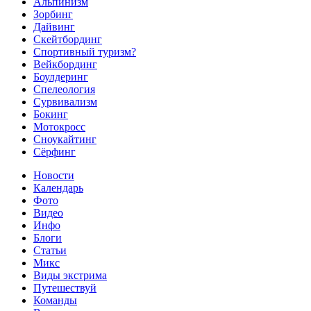
Альпинизм
Зорбинг
Дайвинг
Скейтбординг
Спортивный туризм?
Вейкбординг
Боулдеринг
Спелеология
Сурвивализм
Бокинг
Мотокросс
Сноукайтинг
Сёрфинг
Новости
Календарь
Фото
Видео
Инфо
Блоги
Статьи
Микс
Виды экстрима
Путешествуй
Команды