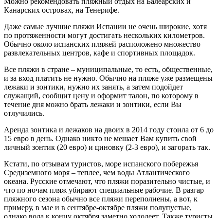
Можно рекомендовать пляжный отдых на Балеарских и
Канарских островах, на Тенерифе.
Даже самые лучшие пляжи Испании не очень широкие, хотя
по протяженности могут достигать нескольких километров.
Обычно около испанских пляжей расположено множество
развлекательных центров, кафе и спортивных площадок.
Все пляжи в стране – муниципальные, то есть, общественные,
и за вход платить не нужно. Обычно на пляже уже размещены
лежаки и зонтики, нужно их занять, а затем подойдет
служащий, сообщит цену и оформит талон, по которому в
течение дня можно брать лежаки и зонтики, если Вы
отлучились.
Аренда зонтика и лежаков на двоих в 2014 году стоила от 6 до
15 евро в день. Однако никто не мешает Вам купить свой
личный зонтик (20 евро) и циновку (2-3 евро), и загорать так.
Кстати, по отзывам туристов, море испанского побережья
Средиземного моря – теплее, чем воды Атлантического
океана. Русские отмечают, что пляжи поразительно чистые, и
что по ночам пляж убирают специальные рабочие. В разгар
пляжного сезона обычно все пляжи переполнены, а вот, к
примеру, в мае и в сентябре-октябре пляжи полупустые,
однако вода к концу октября заметно холодеет. Также туристы