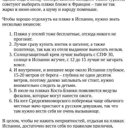
советуют выбирать пляжи ближе к Франции – там не так
жарко в июне-июле, а шуму и народу поменьше.
Чтобы хорошо отдохнуть на пляже в Испании, нужно знать
несколько нюансов:
Пляжи у отелей тоже бесплатные, отсюда никого не
прогонят.
Лучше сразу купить зонтик и шезлонг, а также
полотенце, так как из отеля выданное выносить нельзя.
Солнцезащитный крем лучше выбирать с СПФ 30,
солнце в Испании жгучее, с 12 до 15 лучше не загорать
вовсе.
И внутреннее, и внешнее море около Испании глубокое.
15-20 метров от берега – глубина не один десяток
метров, поэтому далеко заплывать не стоит, нужно
внимательно следить за детьми.
В июле на пляжах Коста-Бланки появляются медузы
физалии, которые могут нанести ожоги.
На юге Средиземноморского побережья чаще обычного
местные мачо пристают к русским девушкам, так что
там нужно вести себя не очень вызывающе.
В целом, чтобы не нажить неприятностей, отдыхая на пляжах
Испании, достаточно вести себя по правилам приличия,