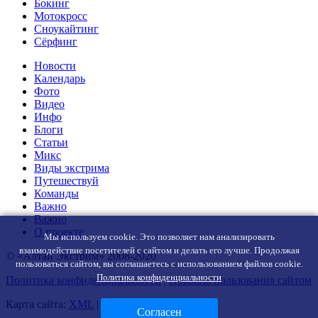
Бокинг
Мотокросс
Сноукайтинг
Сёрфинг
Новости
Календарь
Фото
Видео
Инфо
Блоги
Статьи
Микс
Виды экстрима
Путешествуй
Команды
Важно
Важно
О проекте
Мы используем cookie. Это позволяет нам анализировать
взаимодействие посетителей с сайтом и делать его лучше. Продолжая
© «Алтай Экстрим» 2008-2020
пользоваться сайтом, вы соглашаетесь с использованием файлов cookie.
Политика конфиденциальности
Политика конфиденциальности
|
Правила пользования сайтом
Карта сайта:
XML
|
Контакты
Согласен