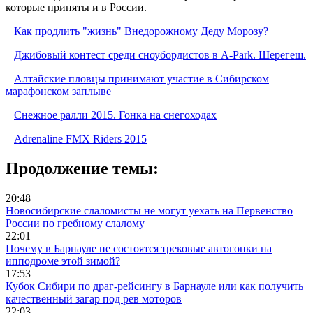
которые приняты и в России.
Как продлить "жизнь" Внедорожному Деду Морозу?
Джибовый контест среди сноубордистов в A-Park. Шерегеш.
Алтайские пловцы принимают участие в Сибирском
марафонском заплыве
Снежное ралли 2015. Гонка на снегоходах
Adrenaline FMX Riders 2015
Продолжение темы:
20:48
Новосибирские слаломисты не могут уехать на Первенство
России по гребному слалому
22:01
Почему в Барнауле не состоятся трековые автогонки на
ипподроме этой зимой?
17:53
Кубок Сибири по драг-рейсингу в Барнауле или как получить
качественный загар под рев моторов
22:03